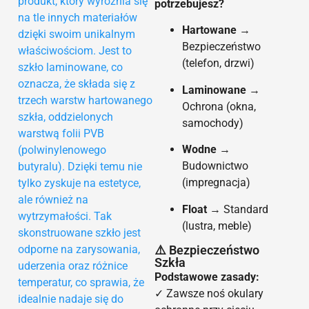
produkt, który wyróżnia się
potrzebujesz?
na tle innych materiałów
Hartowane
→
dzięki swoim unikalnym
Bezpieczeństwo
właściwościom. Jest to
(telefon, drzwi)
szkło laminowane, co
oznacza, że składa się z
Laminowane
→
trzech warstw hartowanego
Ochrona (okna,
szkła, oddzielonych
samochody)
warstwą folii PVB
Wodne
→
(polwinylenowego
Budownictwo
butyralu). Dzięki temu nie
(impregnacja)
tylko zyskuje na estetyce,
ale również na
Float
→ Standard
wytrzymałości. Tak
(lustra, meble)
skonstruowane szkło jest
odporne na zarysowania,
⚠️ Bezpieczeństwo
Szkła
uderzenia oraz różnice
Podstawowe zasady:
temperatur, co sprawia, że
✓ Zawsze noś okulary
idealnie nadaje się do