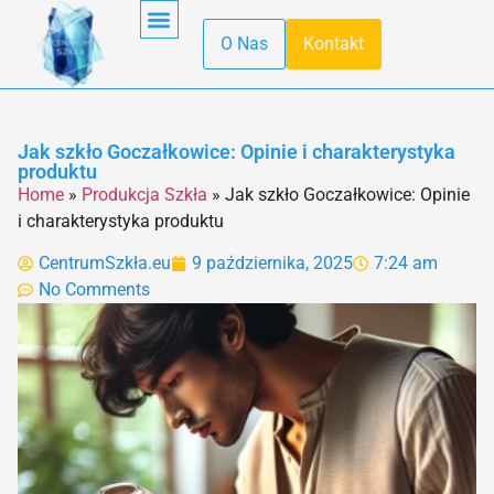
O Nas
Kontakt
Obróbka Szkła
Pierwsza Pomoc
Produkcja Szkła
Recykling Szkła
Szkło Hartowane
Szkło W Kuchni
Szkło W Minecraft
Szkło Wodne
Transport Szkła
Właściwości Szkła
Jak szkło Goczałkowice: Opinie i charakterystyka
produktu
Home
»
Produkcja Szkła
»
Jak szkło Goczałkowice: Opinie
i charakterystyka produktu
CentrumSzkła.eu
9 października, 2025
7:24 am
No Comments