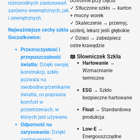
ochronne przy cięciu
różnorodnych zastosowań
✓ Stłuczone szkło → karton
zarówno wewnętrznych, jak
+ mocny worek
i zewnętrznych.
✓ Skaleczenie → przemyj,
Najważniejsze cechy szkła
uciśnij, lekarz jeśli głębokie
Goczałkowice:
✓ Dzieci → zabezpiecz
ostre krawędzie
Przezroczystość i
📖 Słowniczek Szkła
przepuszczalność
Hartowanie
→
światła:
Dzięki swojej
Wzmacnianie
konstrukcji, szkło
termiczne
pozwala na
swobodne przenikanie
ESG
→ Szkło
światła, co poprawia
bezpieczne hartowane
komfort w
przestrzeniach, w
Float
→ Standardowa
których jest używane.
produkcja
Odporność na
Low-E
→
zarysowania:
Dzięki
Energooszczędne
zastosowaniu