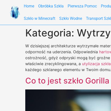
Home
Obróbka Szkła
Pierwsza Pomoc
Produ
Szkło w Minecraft
Szkło Wodne
Transport Szk
Kategoria:
Wytrzy
W dzisiejszej architekturze wytrzymałe mate
odporność na uderzenia. Odpowiednia
hartow
ostrożność, gdyż odpryski mogą być groźne
właściwie zrecyklingowana, a
utylizacja szkła
każdego szklanego elementu w Twoim domu
Co to jest szkło Gorill