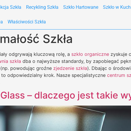
kcja Szkła
Recykling Szkła
Szkło Hartowane
Szkło w Kuch
ła
Właściwości Szkła
małość Szkła
riały odgrywają kluczową rolę, a
szkło organiczne
zyskuje c
nia szkła
dba o najwyższe standardy, by zapobiegać pękn
 (np. powodując groźne
zjedzenie szkła
). Dbając o środow
to odpowiedzialny krok. Nasze specjalistyczne
centrum sz
.
a Glass – dlaczego jest takie 