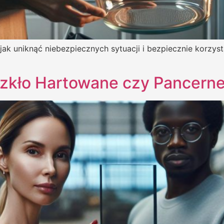
jak uniknąć niebezpiecznych sytuacji i bezpiecznie korzys
Szkło Hartowane czy Pancern