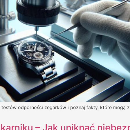
ki testów odporności zegarków i poznaj fakty, które mogą 
karniku – Jak uniknąć niebez