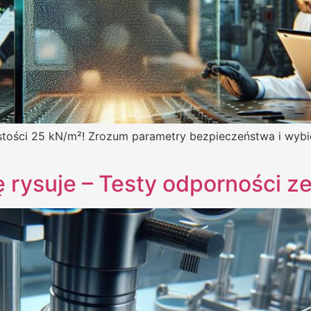
stości 25 kN/m²! Zrozum parametry bezpieczeństwa i wybi
ę rysuje – Testy odporności 