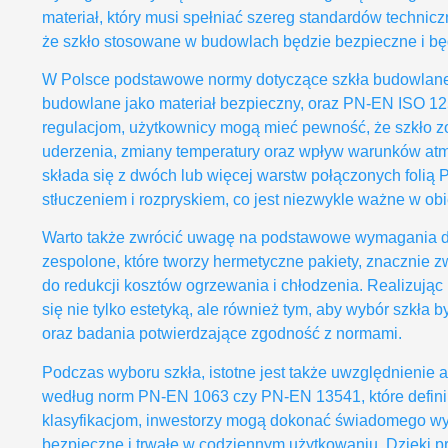
materiał, który musi spełniać szereg standardów technic
że szkło stosowane w budowlach będzie bezpieczne i będz
W Polsce podstawowe normy dotyczące szkła budowlanego
budowlane jako materiał bezpieczny, oraz PN-EN ISO 125
regulacjom, użytkownicy mogą mieć pewność, że szkło z
uderzenia, zmiany temperatury oraz wpływ warunków at
składa się z dwóch lub więcej warstw połączonych folią
stłuczeniem i rozpryskiem, co jest niezwykle ważne w ob
Warto także zwrócić uwagę na podstawowe wymagania do
zespolone, które tworzy hermetyczne pakiety, znacznie z
do redukcji kosztów ogrzewania i chłodzenia. Realizując 
się nie tylko estetyką, ale również tym, aby wybór szkła
oraz badania potwierdzające zgodność z normami.
Podczas wyboru szkła, istotne jest także uwzględnienie 
według norm PN-EN 1063 czy PN-EN 13541, które definiu
klasyfikacjom, inwestorzy mogą dokonać świadomego wybor
bezpieczne i trwałe w codziennym użytkowaniu. Dzięki pr