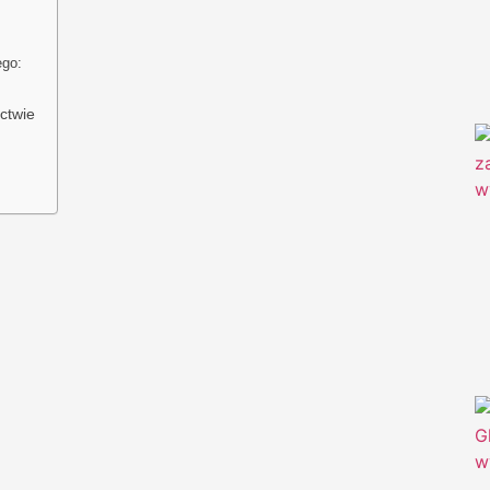
ego:
ctwie