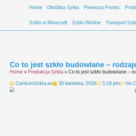
Home
Obróbka Szkła
Pierwsza Pomoc
Prod
Szkło w Minecraft
Szkło Wodne
Transport Szk
Co to jest szkło budowlane – rodza
Home
»
Produkcja Szkła
»
Co to jest szkło budowlane – r
CentrumSzkła.eu
30 kwietnia, 2026
5:19 pm
No 