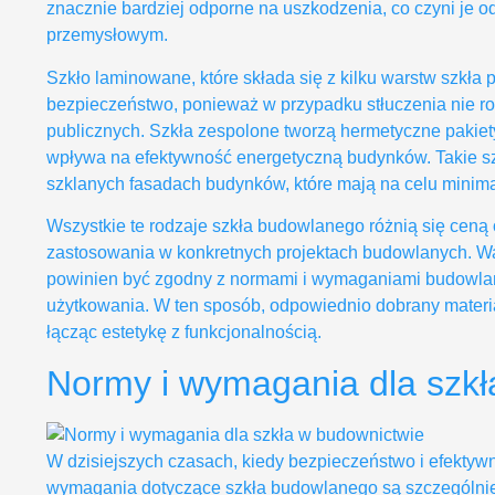
znacznie bardziej odporne na uszkodzenia, co czyni je
przemysłowym.
Szkło laminowane, które składa się z kilku warstw szkł
bezpieczeństwo, ponieważ w przypadku stłuczenia nie roz
publicznych. Szkła zespolone tworzą hermetyczne pakiety
wpływa na efektywność energetyczną budynków. Takie s
szklanych fasadach budynków, które mają na celu minimal
Wszystkie te rodzaje szkła budowlanego różnią się ceną
zastosowania w konkretnych projektach budowlanych. W
powinien być zgodny z normami i wymaganiami budowlan
użytkowania. W ten sposób, odpowiednio dobrany materia
łącząc estetykę z funkcjonalnością.
Normy i wymagania dla szkł
W dzisiejszych czasach, kiedy bezpieczeństwo i efektywn
wymagania dotyczące szkła budowlanego są szczególnie is