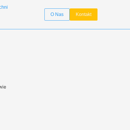
chni
O Nas
Kontakt