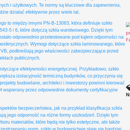
znych i użytkowych. Te normy są kluczowe dla zapewnienia,
ie działać efektywnie przez wiele lat.
 to między innymi PN-B-13083, która definiuje szkło
43-5 i 6, które dotyczą szkła warstwowego. Dzięki tym
ostało odpowiednio przetestowane pod kątem odporności na
mosferycznych. Wymogi dotyczące szkła laminowanego, które
 PVB, podkreślają jego właściwości zabezpieczające przed
iektach publicznych.
tyczące efektywności energetycznej. Przykładowo, szkło
większa izolacyjność termiczną budynków, co przyczynia się
projekty budowlane, architekci i inwestorzy powinni kierować

 był wspierany przez odpowiednie dokumenty certyfikacyjne
N
aspektów bezpieczeństwa, jak na przykład klasyfikacja szkła
ją jego odporność na różne formy uszkodzeń. Dzięki tym
u materiałów, które będą nie tylko estetyczne, ale także
zestrzeganiu norm, szkło w budownictwie staje się bardziej