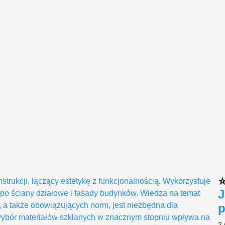
⭐
rukcji, łączący estetykę z funkcjonalnością. Wykorzystuje
J
 po ściany działowe i fasady budynków. Wiedza na temat
e, a także obowiązujących norm, jest niezbędna dla
p
 wybór materiałów szklanych w znacznym stopniu wpływa na
2