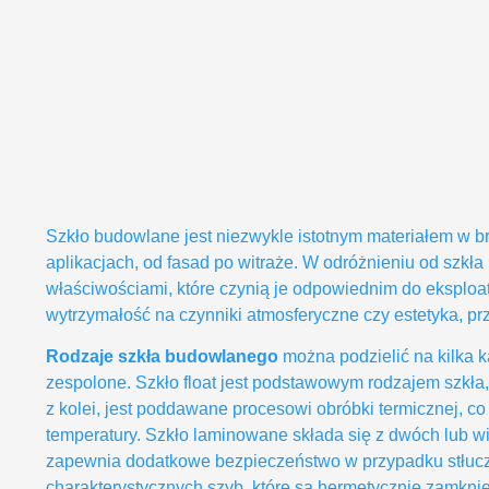
Szkło budowlane jest niezwykle istotnym materiałem w
aplikacjach, od fasad po witraże. W odróżnieniu od szkł
właściwościami, które czynią je odpowiednim do eksploat
wytrzymałość na czynniki atmosferyczne czy estetyka, prz
Rodzaje szkła budowlanego
można podzielić na kilka k
zespolone. Szkło float jest podstawowym rodzajem szkła,
z kolei, jest poddawane procesowi obróbki termicznej, c
temperatury. Szkło laminowane składa się z dwóch lub wi
zapewnia dodatkowe bezpieczeństwo w przypadku stłucze
charakterystycznych szyb, które są hermetycznie zamknię