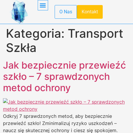
O Nas
Kontakt
Obróbka Szkła
Pierwsza Pomoc
Produkcja Szkła
Recykling Szkła
Szkło Hartowane
Szkło W Kuchni
Szkło W Minecraft
Szkło Wodne
Transport Szkła
Właściwości Szkła
Kategoria:
Transport
Szkła
Jak bezpiecznie przewieźć
szkło – 7 sprawdzonych
metod ochrony
Odkryj 7 sprawdzonych metod, aby bezpiecznie
przewieźć szkło! Zminimalizuj ryzyko uszkodzeń –
naucz się skutecznej ochrony i ciesz się spokojem.