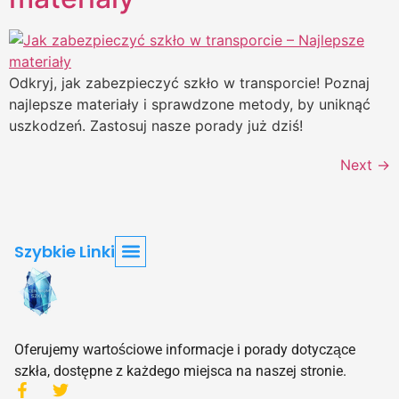
Odkryj, jak zabezpieczyć szkło w transporcie! Poznaj
najlepsze materiały i sprawdzone metody, by uniknąć
uszkodzeń. Zastosuj nasze porady już dziś!
Next
→
Szybkie Linki
Strona Główna
Blog – Najnowsze Artykuły O Szkle
O Nas – Misja Centrum Szkła
Najczęściej Zadawane Pytania O Szkle (FAQ)
Skontaktuj Się Z Nami – Centrum Szkła
Polityka Prywatności – Centrum Szkła
Oferujemy wartościowe informacje i porady dotyczące
szkła, dostępne z każdego miejsca na naszej stronie.