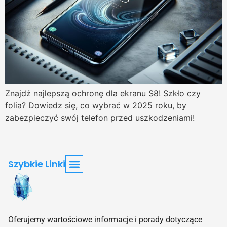
Znajdź najlepszą ochronę dla ekranu S8! Szkło czy
folia? Dowiedz się, co wybrać w 2025 roku, by
zabezpieczyć swój telefon przed uszkodzeniami!
Szybkie Linki
Strona Główna
Blog – Najnowsze Artykuły O Szkle
O Nas – Misja Centrum Szkła
Najczęściej Zadawane Pytania O Szkle (FAQ)
Skontaktuj Się Z Nami – Centrum Szkła
Polityka Prywatności – Centrum Szkła
Oferujemy wartościowe informacje i porady dotyczące