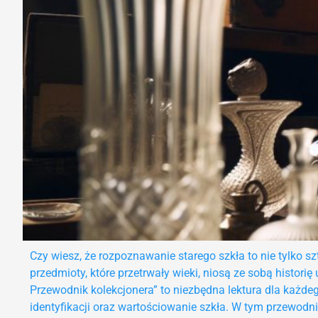
Czy wiesz, że rozpoznawanie starego szkła to nie tylko s
przedmioty, które przetrwały wieki, niosą ze sobą historię
Przewodnik kolekcjonera” to niezbędna lektura dla każde
identyfikacji oraz wartościowanie szkła. W tym przewod