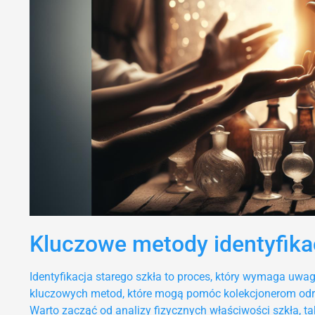
Kluczowe metody identyfikac
Identyfikacja starego szkła to proces, który wymaga uwagi
kluczowych metod, które mogą pomóc kolekcjonerom odró
Warto zacząć od analizy fizycznych właściwości szkła, ta