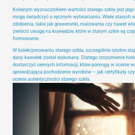
Kolejnym wyznacznikiem wartości starego szkła jest jeg
mogą świadczyć o ręcznym wytwarzaniu. Wiele starych w
zdobienia, takie jak grawerunki, malowania czy nawet wta
zwrócić uwagę na krawędzie, które w starym szkle są częs
formowanie.
W kolekcjonowaniu starego szkła, szczególnie istotne staj
dany kawałek został wykonany. Dlatego zrozumienie hist
dostarczyć cennych informacji, które pomogą w ocenie w
sprawdzająca pochodzenie wyrobów – jak certyfikaty cz
ocenie autentyczności starego szkła.