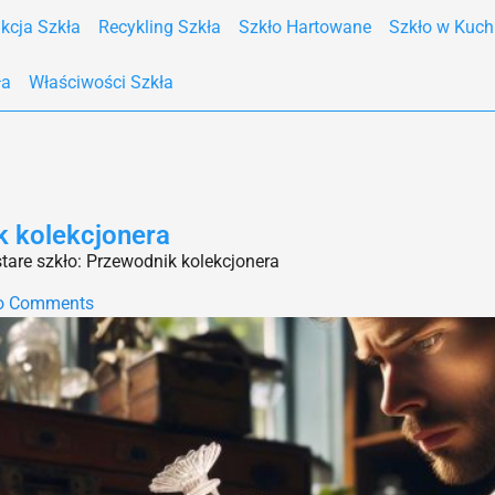
kcja Szkła
Recykling Szkła
Szkło Hartowane
Szkło w Kuch
ła
Właściwości Szkła
k kolekcjonera
tare szkło: Przewodnik kolekcjonera
o Comments