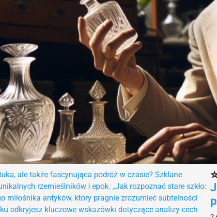
⭐
ztuka, ale także fascynująca podróż w czasie? Szklane
J
 unikalnych rzemieślników i epok. „Jak rozpoznać stare szkło:
go miłośnika antyków, który pragnie zrozumieć subtelności
p
niku odkryjesz kluczowe wskazówki dotyczące analizy cech
2 