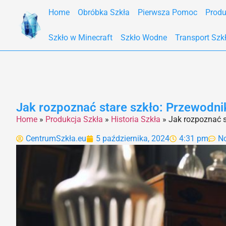
Home
Obróbka Szkła
Pierwsza Pomoc
Produ
Szkło w Minecraft
Szkło Wodne
Transport Szk
Jak rozpoznać stare szkło: Przewodni
Home
»
Produkcja Szkła
»
Historia Szkła
»
Jak rozpoznać s
CentrumSzkła.eu
5 października, 2024
4:31 pm
N