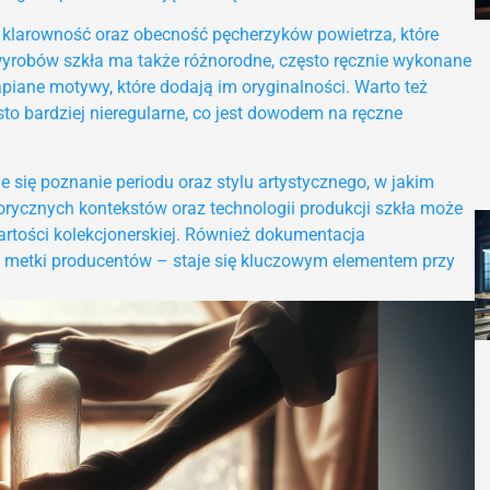
o klarowność oraz obecność pęcherzyków powietrza, które
yrobów szkła ma także różnorodne, często ręcznie wykonane
piane motywy, które dodają im oryginalności. Warto też
to bardziej nieregularne, co jest dowodem na ręczne
e się poznanie periodu oraz stylu artystycznego, w jakim
orycznych kontekstów oraz technologii produkcji szkła może
artości kolekcjonerskiej. Również dokumentacja
y metki producentów – staje się kluczowym elementem przy