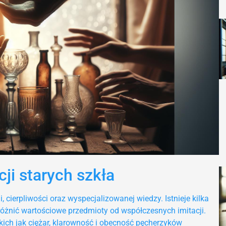
ji starych szkła
, cierpliwości oraz wyspecjalizowanej wiedzy. Istnieje kilka
żnić wartościowe przedmioty od współczesnych imitacji.
kich jak ciężar, klarowność i obecność pęcherzyków