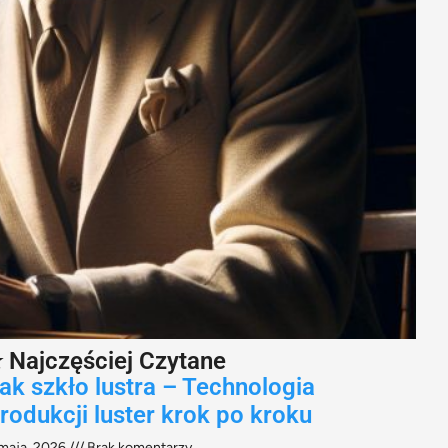
 Najczęściej Czytane
ak szkło lustra – Technologia
rodukcji luster krok po kroku
maja, 2026
Brak komentarzy