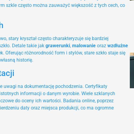
rym szkle często można zauważyć większość z tych cech, co
h
, stary kryształ często charakteryzuje się bardziej
kło. Detale takie jak
grawerunki
,
malowanie
oraz
wzdłużne
ferując różnorodność form i stylów, stare szkło staje się
łasną historię.
acji
nie uwagi na dokumentację pochodzenia. Certyfikaty
stotnych informacji o danym wyrobie. Wiele szklanych
uczowe do oceny ich wartości. Badania online, poprzez
ierdzeniu daty oraz miejsca produkcji, co ma ogromne