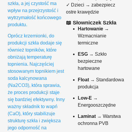
szkła, a jej czystość ma
✓ Dzieci → zabezpiecz
wpływ na przejrzystość i
ostre krawędzie
wytrzymałość końcowego
📖 Słowniczek Szkła
produktu.
Hartowanie
→
Wzmacnianie
Oprócz krzemionki, do
termiczne
produkcji szkła dodaje się
również topników, które
ESG
→ Szkło
obniżają temperaturę
bezpieczne
topnienia. Najczęściej
hartowane
stosowanym topnikiem jest
soda kalcynowana
Float
→ Standardowa
(Na2CO3), która sprawia,
produkcja
że proces produkcji staje
Low-E
→
się bardziej efektywny. Inny
Energooszczędne
ważny składnik to wapń
(CaO), który stabilizuje
Laminat
→ Warstwa
strukturę szkła i zwiększa
ochronna PVB
jego odporność na