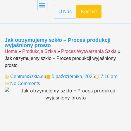
O Nas
Kontakt
Obróbka Szkła
Pierwsza Pomoc
Produkcja Szkła
Recykling Szkła
Szkło Hartowane
Szkło W Kuchni
Szkło W Minecraft
Szkło Wodne
Transport Szkła
Właściwości Szkła
Jak otrzymujemy szkło – Proces produkcji
wyjaśniony prosto
Home
»
Produkcja Szkła
»
Proces Wytwarzania Szkła
»
Jak otrzymujemy szkło – Proces produkcji wyjaśniony
prosto
CentrumSzkła.eu
5 października, 2025
7:16 am
No Comments