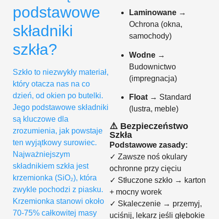
podstawowe
Laminowane
→
Ochrona (okna,
składniki
samochody)
szkła?
Wodne
→
Budownictwo
Szkło to niezwykły materiał,
(impregnacja)
który otacza nas na co
dzień, od okien po butelki.
Float
→ Standard
Jego podstawowe składniki
(lustra, meble)
są kluczowe dla
⚠️ Bezpieczeństwo
zrozumienia, jak powstaje
Szkła
ten wyjątkowy surowiec.
Podstawowe zasady:
Najważniejszym
✓ Zawsze noś okulary
składnikiem szkła jest
ochronne przy cięciu
krzemionka (SiO₂), która
✓ Stłuczone szkło → karton
zwykle pochodzi z piasku.
+ mocny worek
Krzemionka stanowi około
✓ Skaleczenie → przemyj,
70-75% całkowitej masy
uciśnij, lekarz jeśli głębokie