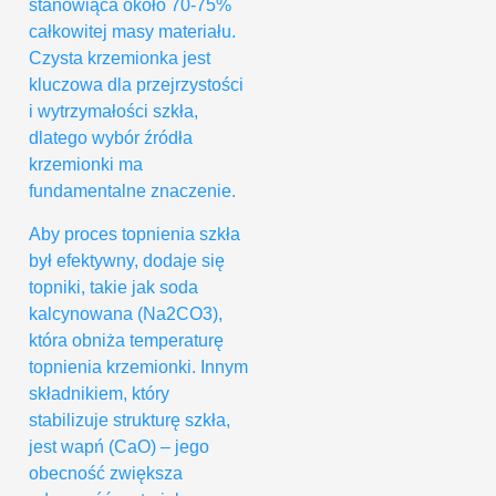
stanowiąca około 70-75%
całkowitej masy materiału.
Czysta krzemionka jest
kluczowa dla przejrzystości
i wytrzymałości szkła,
dlatego wybór źródła
krzemionki ma
fundamentalne znaczenie.
Aby proces topnienia szkła
był efektywny, dodaje się
topniki, takie jak soda
kalcynowana (Na2CO3),
która obniża temperaturę
topnienia krzemionki. Innym
składnikiem, który
stabilizuje strukturę szkła,
jest wapń (CaO) – jego
obecność zwiększa