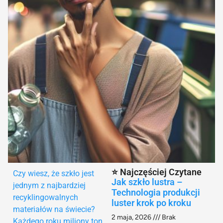
⭐ Najczęściej Czytane
Czy wiesz, że szkło jest
Jak szkło lustra –
jednym z najbardziej
Technologia produkcji
recyklingowalnych
luster krok po kroku
materiałów na świecie?
2 maja, 2026
Brak
Każdego roku miliony ton