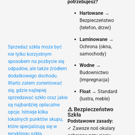
potrzebujesz?
Hartowane
→
Bezpieczeństwo
(telefon, drzwi)
Laminowane
→
Ochrona (okna,
Sprzedaż szkła może być
samochody)
nie tylko korzystnym
sposobem na pozbycie się
Wodne
→
odpadów, ale także źródłem
Budownictwo
dodatkowego dochodu.
(impregnacja)
Warto zatem zorientować
się, gdzie najlepiej
Float
→ Standard
sprzedawać szkło oraz jakie
(lustra, meble)
są najbardziej opłacalne
⚠️ Bezpieczeństwo
opcje. Istnieje kilka
Szkła
lokalnych punktów skupu,
Podstawowe zasady:
które specjalizują się w
✓ Zawsze noś okulary
recyklingu szkła.