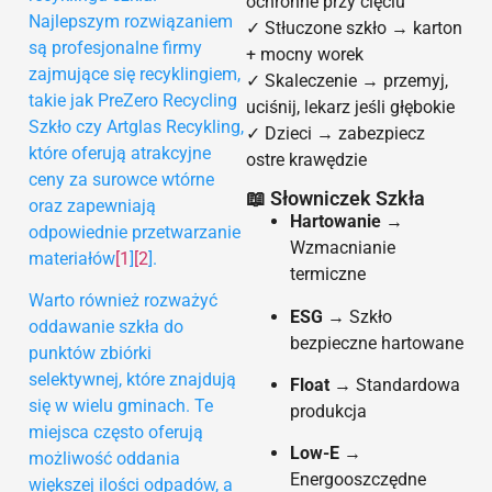
ochronne przy cięciu
Najlepszym rozwiązaniem
✓ Stłuczone szkło → karton
są profesjonalne firmy
+ mocny worek
zajmujące się recyklingiem,
✓ Skaleczenie → przemyj,
takie jak PreZero Recycling
uciśnij, lekarz jeśli głębokie
Szkło czy Artglas Recykling,
✓ Dzieci → zabezpiecz
które oferują atrakcyjne
ostre krawędzie
ceny za surowce wtórne
📖 Słowniczek Szkła
oraz zapewniają
Hartowanie
→
odpowiednie przetwarzanie
Wzmacnianie
materiałów
[1
]
[2
].
termiczne
Warto również rozważyć
ESG
→ Szkło
oddawanie szkła do
bezpieczne hartowane
punktów zbiórki
selektywnej, które znajdują
Float
→ Standardowa
się w wielu gminach. Te
produkcja
miejsca często oferują
Low-E
→
możliwość oddania
Energooszczędne
większej ilości odpadów, a