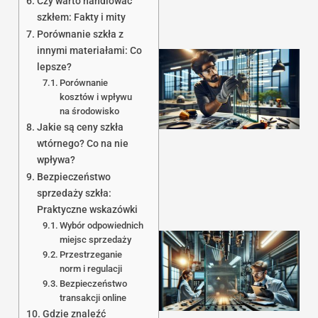
Czy warto handlować
szkłem: Fakty i mity
Porównanie szkła z
innymi materiałami: Co
lepsze?
Porównanie
kosztów i wpływu
na środowisko
Jakie są ceny szkła
wtórnego? Co na nie
1
wpływa?
Bezpieczeństwo
sprzedaży szkła:
Praktyczne wskazówki
Wybór odpowiednich
miejsc sprzedaży
Przestrzeganie
norm i regulacji
Bezpieczeństwo
transakcji online
Gdzie znaleźć