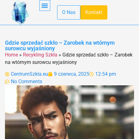
O Nas
Kontakt
Obróbka Szkła
Pierwsza Pomoc
Produkcja Szkła
Recykling Szkła
Szkło Hartowane
Szkło W Kuchni
Szkło W Minecraft
Szkło Wodne
Transport Szkła
Właściwości Szkła
Gdzie sprzedać szkło – Zarobek na wtórnym
surowcu wyjaśniony
Home
»
Recykling Szkła
»
Gdzie sprzedać szkło – Zarobek
na wtórnym surowcu wyjaśniony
CentrumSzkła.eu
9 czerwca, 2025
12:54 pm
No Comments