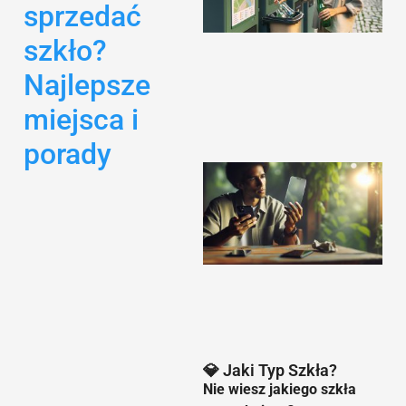
sprzedać
szkło?
Najlepsze
miejsca i
porady
9
💎 Jaki Typ Szkła?
Nie wiesz jakiego szkła