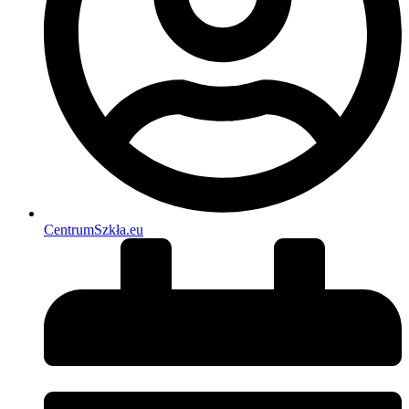
CentrumSzkła.eu