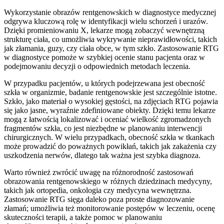
Wykorzystanie obrazów rentgenowskich w diagnostyce medycznej
odgrywa kluczową rolę w identyfikacji wielu schorzeń i urazów.
Dzięki promieniowaniu X, lekarze mogą zobaczyć wewnętrzną
strukturę ciała, co umożliwia wykrywanie nieprawidłowości, takich
jak złamania, guzy, czy ciała obce, w tym szkło. Zastosowanie RTG
w diagnostyce pomoże w szybkiej ocenie stanu pacjenta oraz w
podejmowaniu decyzji o odpowiednich metodach leczenia.
W przypadku pacjentów, u których podejrzewana jest obecność
szkła w organizmie, badanie rentgenowskie jest szczególnie istotne.
Szkło, jako materiał o wysokiej gęstości, na zdjęciach RTG pojawia
się jako jasne, wyraźnie zdefiniowane obiekty. Dzięki temu lekarze
mogą z łatwością lokalizować i oceniać wielkość zgromadzonych
fragmentów szkła, co jest niezbędne w planowaniu interwencji
chirurgicznych. W wielu przypadkach, obecność szkła w tkankach
może prowadzić do poważnych powikłań, takich jak zakażenia czy
uszkodzenia nerwów, dlatego tak ważna jest szybka diagnoza.
Warto również zwrócić uwagę na różnorodność zastosowań
obrazowania rentgenowskiego w różnych dziedzinach medycyny,
takich jak ortopedia, onkologia czy medycyna wewnętrzna.
Zastosowanie RTG sięga daleko poza proste diagnozowanie
złamań; umożliwia też monitorowanie postępów w leczeniu, ocenę
skuteczności terapii, a także pomoc w planowaniu