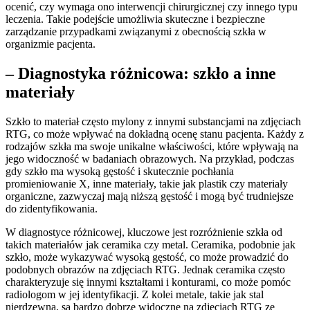
ocenić, czy wymaga ono interwencji chirurgicznej czy innego typu
leczenia. Takie podejście umożliwia skuteczne i bezpieczne
zarządzanie przypadkami związanymi z obecnością szkła w
organizmie pacjenta.
– Diagnostyka różnicowa: szkło a inne
materiały
Szkło to materiał często mylony z innymi substancjami na zdjęciach
RTG, co może wpływać na dokładną ocenę stanu pacjenta. Każdy z
rodzajów szkła ma swoje unikalne właściwości, które wpływają na
jego widoczność w badaniach obrazowych. Na przykład, podczas
gdy szkło ma wysoką gęstość i skutecznie pochłania
promieniowanie X, inne materiały, takie jak plastik czy materiały
organiczne, zazwyczaj mają niższą gęstość i mogą być trudniejsze
do zidentyfikowania.
W diagnostyce różnicowej, kluczowe jest rozróżnienie szkła od
takich materiałów jak ceramika czy metal. Ceramika, podobnie jak
szkło, może wykazywać wysoką gęstość, co może prowadzić do
podobnych obrazów na zdjęciach RTG. Jednak ceramika często
charakteryzuje się innymi kształtami i konturami, co może pomóc
radiologom w jej identyfikacji. Z kolei metale, takie jak stal
nierdzewna, są bardzo dobrze widoczne na zdjęciach RTG ze