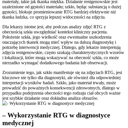
materiały, takie jak tkanka miękka. Działanie rentgenowskie jest
uzależnione od gęstości materiału; szkło, będąc substancją o dużej
gęstości, blokuje promieniowanie RTG bardziej efektywnie niż
tkanka ludzka, co sprzyja lepszej widoczności na zdjęciu.
Dla lekarzy istotne jest, aby podczas analizy zdjęć RTG z
obecnością szkła uwzględniać kontekst kliniczny pacjenta.
Położenie szkła, jego wielkość oraz ewentualne uszkodzenia
otaczających tkanek mogą mieć wpływ na dalszą diagnostykę i
potrzebę interwencji medycznej. Dlatego, gdy lekarze interpretują
zdjęcia rentgenowskie, często szukają charakterystycznych wzorów
i lokalizacji, które mogą wskazywać na obecność szkła, co może
nierzadko wymagać dodatkowego badania lub obserwacji.
Zrozumienie tego, jak szkło manifestuje się na zdjęciach RTG, jest
kluczowe nie tylko dla diagnostyki, ale również dla odpowiedniej
interpretacji wyników badań. Szkło, jako materiał trwały, może
prowadzić do poważnych konsekwencji zdrowotnych, dlatego w
przypadku podejrzenia obecności tego rodzaju ciał obcych ważne
jest szybkie działanie oraz dokładna analiza obrazów.
– Wykorzystanie RTG w diagnostyce
medycznej