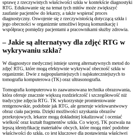
sprawę z rzeczywistych właściwości szkła w kontekście diagnostyki
RTG. Edukowanie się na temat tych mitów może zwiększyć
zaufanie pacjentów do lekarzy, a także wspierać proces
diagnostyczny. Oswojenie się z rzeczywistością dotyczącą szkła i
jego obecności w organizmie umożliwi lepszą komunikację i
współpracę pomiędzy pacjentami a pracownikami służby zdrowia.
– Jakie są alternatywy dla zdjęć RTG w
wykrywaniu szkła?
W diagnostyce medycznej istnieje szereg alternatywnych metod do
zdjęć RTG, które mogą efektywnie wykrywać obecność szkła w
organizmie. Dwie z najpopularniejszych i najskuteczniejszych to
tomografia komputerowa (TK) oraz ultrasonografia.
Tomografia komputerowa to zaawansowana technika obrazowania,
która oferuje znacznie większą rozdzielczość i szczegółowość niż
tradycyjne zdjęcia RTG. TK wykorzystuje promieniowanie
rentgenowskie, podobnie jak RTG, ale generuje wielowarstwowy
obraz ciała pacjenta. Dzięki możliwości uzyskania obrazów
przekrojowych, lekarze mogą dokładniej lokalizować i oceniać
wielkość oraz kształt fragmentów szkła. Co więcej, TK pozwala na
lepszą identyfikację materiałów obcych, które mogą mieć podobne
właściwości do szkła, co jest kluczowe dla postawienia właściwej