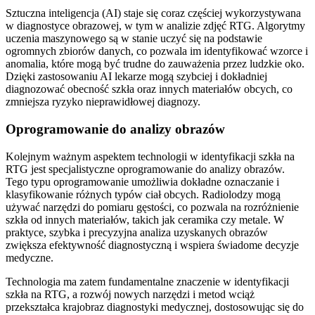
Sztuczna inteligencja (AI) staje się coraz częściej wykorzystywana
w diagnostyce obrazowej, w tym w analizie zdjęć RTG. Algorytmy
uczenia maszynowego są w stanie uczyć się na podstawie
ogromnych zbiorów danych, co pozwala im identyfikować wzorce i
anomalia, które mogą być trudne do zauważenia przez ludzkie oko.
Dzięki zastosowaniu AI lekarze mogą szybciej i dokładniej
diagnozować obecność szkła oraz innych materiałów obcych, co
zmniejsza ryzyko nieprawidłowej diagnozy.
Oprogramowanie do analizy obrazów
Kolejnym ważnym aspektem technologii w identyfikacji szkła na
RTG jest specjalistyczne oprogramowanie do analizy obrazów.
Tego typu oprogramowanie umożliwia dokładne oznaczanie i
klasyfikowanie różnych typów ciał obcych. Radiolodzy mogą
używać narzędzi do pomiaru gęstości, co pozwala na rozróżnienie
szkła od innych materiałów, takich jak ceramika czy metale. W
praktyce, szybka i precyzyjna analiza uzyskanych obrazów
zwiększa efektywność diagnostyczną i wspiera świadome decyzje
medyczne.
Technologia ma zatem fundamentalne znaczenie w identyfikacji
szkła na RTG, a rozwój nowych narzędzi i metod wciąż
przekształca krajobraz diagnostyki medycznej, dostosowując się do