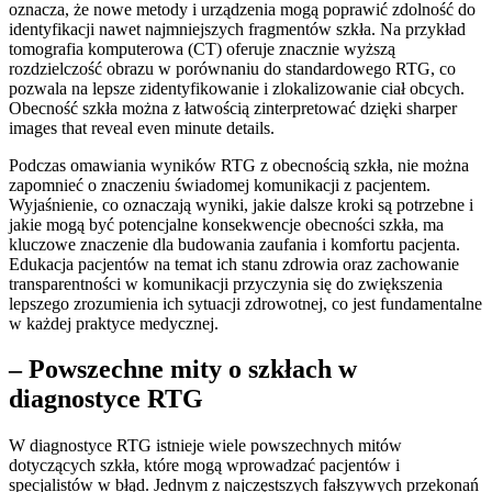
oznacza, że nowe metody i urządzenia mogą poprawić zdolność do
identyfikacji nawet najmniejszych fragmentów szkła. Na przykład
tomografia komputerowa (CT) oferuje znacznie wyższą
rozdzielczość obrazu w porównaniu do standardowego RTG, co
pozwala na lepsze zidentyfikowanie i zlokalizowanie ciał obcych.
Obecność szkła można z łatwością zinterpretować dzięki sharper
images that reveal even minute details.
Podczas omawiania wyników RTG z obecnością szkła, nie można
zapomnieć o znaczeniu świadomej komunikacji z pacjentem.
Wyjaśnienie, co oznaczają wyniki, jakie dalsze kroki są potrzebne i
jakie mogą być potencjalne konsekwencje obecności szkła, ma
kluczowe znaczenie dla budowania zaufania i komfortu pacjenta.
Edukacja pacjentów na temat ich stanu zdrowia oraz zachowanie
transparentności w komunikacji przyczynia się do zwiększenia
lepszego zrozumienia ich sytuacji zdrowotnej, co jest fundamentalne
w każdej praktyce medycznej.
– Powszechne mity o szkłach w
diagnostyce RTG
W diagnostyce RTG istnieje wiele powszechnych mitów
dotyczących szkła, które mogą wprowadzać pacjentów i
specjalistów w błąd. Jednym z najczęstszych fałszywych przekonań