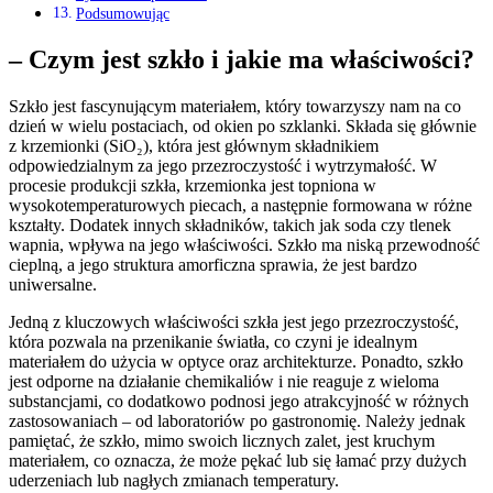
Podsumowując
– Czym jest szkło i jakie ma właściwości?
Szkło jest fascynującym materiałem, który towarzyszy nam na co
dzień w wielu postaciach, od okien po szklanki. Składa się głównie
z krzemionki (SiO₂), która jest głównym składnikiem
odpowiedzialnym za jego przezroczystość i wytrzymałość. W
procesie produkcji szkła, krzemionka jest topniona w
wysokotemperaturowych piecach, a następnie formowana w różne
kształty. Dodatek innych składników, takich jak soda czy tlenek
wapnia, wpływa na jego właściwości. Szkło ma niską przewodność
cieplną, a jego struktura amorficzna sprawia, że jest bardzo
uniwersalne.
Jedną z kluczowych właściwości szkła jest jego przezroczystość,
która pozwala na przenikanie światła, co czyni je idealnym
materiałem do użycia w optyce oraz architekturze. Ponadto, szkło
jest odporne na działanie chemikaliów i nie reaguje z wieloma
substancjami, co dodatkowo podnosi jego atrakcyjność w różnych
zastosowaniach – od laboratoriów po gastronomię. Należy jednak
pamiętać, że szkło, mimo swoich licznych zalet, jest kruchym
materiałem, co oznacza, że może pękać lub się łamać przy dużych
uderzeniach lub nagłych zmianach temperatury.