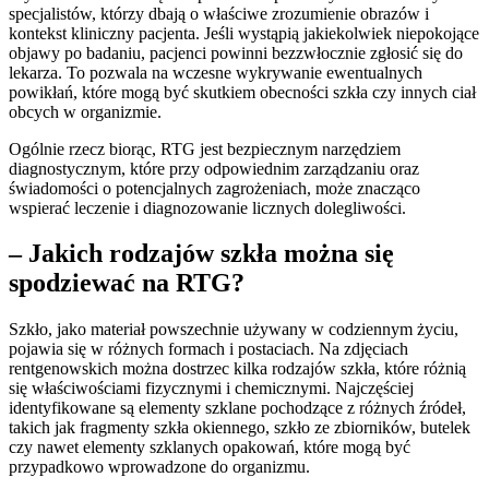
specjalistów, którzy dbają o właściwe zrozumienie obrazów i
kontekst kliniczny pacjenta. Jeśli wystąpią jakiekolwiek niepokojące
objawy po badaniu, pacjenci powinni bezzwłocznie zgłosić się do
lekarza. To pozwala na wczesne wykrywanie ewentualnych
powikłań, które mogą być skutkiem obecności szkła czy innych ciał
obcych w organizmie.
Ogólnie rzecz biorąc, RTG jest bezpiecznym narzędziem
diagnostycznym, które przy odpowiednim zarządzaniu oraz
świadomości o potencjalnych zagrożeniach, może znacząco
wspierać leczenie i diagnozowanie licznych dolegliwości.
– Jakich rodzajów szkła można się
spodziewać na RTG?
Szkło, jako materiał powszechnie używany w codziennym życiu,
pojawia się w różnych formach i postaciach. Na zdjęciach
rentgenowskich można dostrzec kilka rodzajów szkła, które różnią
się właściwościami fizycznymi i chemicznymi. Najczęściej
identyfikowane są elementy szklane pochodzące z różnych źródeł,
takich jak fragmenty szkła okiennego, szkło ze zbiorników, butelek
czy nawet elementy szklanych opakowań, które mogą być
przypadkowo wprowadzone do organizmu.