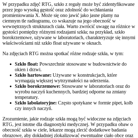
W przypadku zdjęć RTG, szkło z reguły może być zidentyfikowane
przez jego wysoką gęstość oraz zdolność do wchłaniania
promieniowania X. Może się ono jawić jako jasne plamy na
ciemnym tle radiogramu, co wskazuje na jego obecność w
wewnętrznych strukturach ciała. Warto zwrócić uwagę na różnice w
gęstości pomiędzy różnymi rodzajami szkła; na przykład, szkło
borokrzemowe, używane w laboratoriach, charakteryzuje się innymi
właściwościami niż szkło float używane w oknach.
Na zdjęciach RTG można spotkać różne rodzaje szkła, w tym:
Szkło float:
Powszechnie stosowane w budownictwie do
okien i drzwi.
Szkło hartowane:
Używane w konstrukcjach, które
wymagają większej wytrzymałości na uderzenia.
Szkło borokrzemowe:
Stosowane w laboratoriach oraz do
wyrobu naczyń kuchennych, bardziej odporne na zmiany
temperatury.
Szkło labolatoryjne:
Często spotykane w formie pipet, kolb
czy innych naczyń.
Zrozumienie, jakie rodzaje szkła mogą być widoczne na zdjęciach
RTG, jest istotne dla diagnostyki medycznej. W przypadku obaw o
obecność szkła w ciele, lekarze mogą zlecić dodatkowe badania
obrazowe, aby dokładniej zlokalizować ewentualne ciało obce oraz