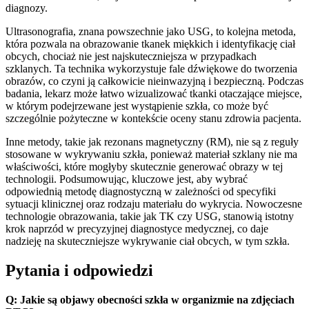
diagnozy.
Ultrasonografia, znana powszechnie jako USG, to kolejna metoda,
która pozwala na obrazowanie tkanek miękkich i identyfikację ciał
obcych, chociaż nie jest najskuteczniejsza w przypadkach
szklanych. Ta technika wykorzystuje fale dźwiękowe do tworzenia
obrazów, co czyni ją całkowicie nieinwazyjną i bezpieczną. Podczas
badania, lekarz może łatwo wizualizować tkanki otaczające miejsce,
w którym podejrzewane jest wystąpienie szkła, co może być
szczególnie pożyteczne w kontekście oceny stanu zdrowia pacjenta.
Inne metody, takie jak rezonans magnetyczny (RM), nie są z reguły
stosowane w wykrywaniu szkła, ponieważ materiał szklany nie ma
właściwości, które mogłyby skutecznie generować obrazy w tej
technologii. Podsumowując, kluczowe jest, aby wybrać
odpowiednią metodę diagnostyczną w zależności od specyfiki
sytuacji klinicznej oraz rodzaju materiału do wykrycia. Nowoczesne
technologie obrazowania, takie jak TK czy USG, stanowią istotny
krok naprzód w precyzyjnej diagnostyce medycznej, co daje
nadzieję na skuteczniejsze wykrywanie ciał obcych, w tym szkła.
Pytania i odpowiedzi
Q: Jakie są objawy obecności szkła w organizmie na zdjęciach