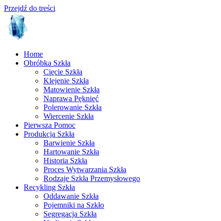
Przejdź do treści
Home
Obróbka Szkła
Cięcie Szkła
Klejenie Szkła
Matowienie Szkła
Naprawa Pęknięć
Polerowanie Szkła
Wiercenie Szkła
Pierwsza Pomoc
Produkcja Szkła
Barwienie Szkła
Hartowanie Szkła
Historia Szkła
Proces Wytwarzania Szkła
Rodzaje Szkła Przemysłowego
Recykling Szkła
Oddawanie Szkła
Pojemniki na Szkło
Segregacja Szkła