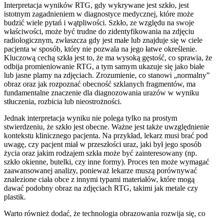
Interpretacja wyników RTG, gdy wykrywane jest szkło, jest
istotnym zagadnieniem w diagnostyce medycznej, które może
budzić wiele pytań i wątpliwości. Szkło, ze względu na swoje
właściwości, może być trudne do zidentyfikowania na zdjęciu
radiologicznym, zwłaszcza gdy jest małe lub znajduje się w ciele
pacjenta w sposób, który nie pozwala na jego łatwe określenie.
Kluczową cechą szkła jest to, że ma wysoką gęstość, co sprawia, że
odbija promieniowanie RTG, a tym samym ukazuje się jako białe
lub jasne plamy na zdjęciach. Zrozumienie, co stanowi „normalny”
obraz oraz jak rozpoznać obecność szklanych fragmentów, ma
fundamentalne znaczenie dla diagnozowania urazów w wyniku
stłuczenia, rozbicia lub nieostrożności.
Jednak interpretacja wyniku nie polega tylko na prostym
stwierdzeniu, że szkło jest obecne. Ważne jest także uwzględnienie
kontekstu klinicznego pacjenta. Na przykład, lekarz musi brać pod
uwagę, czy pacjent miał w przeszłości uraz, jaki był jego sposób
życia oraz jakim rodzajem szkła może być zainteresowany (np.
szkło okienne, butelki, czy inne formy). Proces ten może wymagać
zaawansowanej analizy, ponieważ lekarze muszą porównywać
znalezione ciała obce z innymi typami materiałów, które mogą
dawać podobny obraz na zdjęciach RTG, takimi jak metale czy
plastik.
Warto również dodać, że technologia obrazowania rozwija się, co