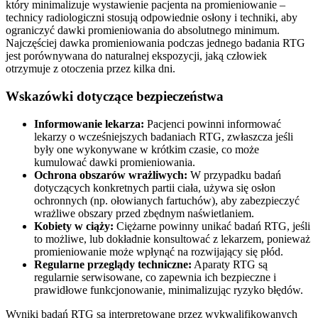
który minimalizuje wystawienie pacjenta na promieniowanie –
technicy radiologiczni stosują odpowiednie osłony i techniki, aby
ograniczyć dawki promieniowania do absolutnego minimum.
Najczęściej dawka promieniowania podczas jednego badania RTG
jest porównywana do naturalnej ekspozycji, jaką człowiek
otrzymuje z otoczenia przez kilka dni.
Wskazówki dotyczące bezpieczeństwa
Informowanie lekarza:
Pacjenci powinni informować
lekarzy o wcześniejszych badaniach RTG, zwłaszcza jeśli
były one wykonywane w krótkim czasie, co może
kumulować dawki promieniowania.
Ochrona obszarów wrażliwych:
W przypadku badań
dotyczących konkretnych partii ciała, używa się osłon
ochronnych (np. ołowianych fartuchów), aby zabezpieczyć
wrażliwe obszary przed zbędnym naświetlaniem.
Kobiety w ciąży:
Ciężarne powinny unikać badań RTG, jeśli
to możliwe, lub dokładnie konsultować z lekarzem, ponieważ
promieniowanie może wpłynąć na rozwijający się płód.
Regularne przeglądy techniczne:
Aparaty RTG są
regularnie serwisowane, co zapewnia ich bezpieczne i
prawidłowe funkcjonowanie, minimalizując ryzyko błędów.
Wyniki badań RTG są interpretowane przez wykwalifikowanych