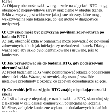
RTG?
A: Objawy obecności szkła w organizmie na zdjęciach RTG mogą
obejmować nieprawidłowe zarysy oraz cienie w obrębie tkanek.
Szkło zazwyczaj jest widoczne jako jasne obszary, które mogą
wskazywać na jego lokalizację, co jest istotne w diagnostyce
medycznej.
Q: Czy szkło może być przyczyną powikłań zdrowotnych po
badaniu RTG?
A: Tak, obecność szkła w organizmie może prowadzić do powikłań
zdrowotnych, takich jak infekcje czy uszkodzenia tkanek. Dlatego
ważne jest, aby szkło było identyfikowane i usuwane, jeśli to
konieczne.
Q: Jak przygotować się do badania RTG, gdy podejrzewam
obecność szkła?
A: Przed badaniem RTG warto poinformować lekarza o podejrzeniu
obecności szkła. Ważne jest również, aby usunąć wszelkie
metalowe przedmioty z okolicy, co zapewni dokładniejsze zdjęcie.
Q: Co zrobić, jeśli na zdjęciu RTG znajdę niepokojące oznaki
szkła?
A: Jeśli zobaczysz niepokojące oznaki szkła na RTG, skonsultuj się
z lekarzem w celu dalszej diagnostyki i potencjalnego leczenia.
Możliwe, że będzie konieczne wykonanie dodatkowych badań lub