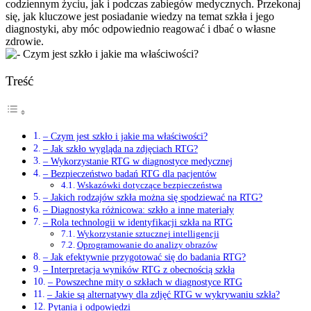
codziennym życiu, jak i podczas zabiegów medycznych. Przekonaj
się, jak kluczowe jest posiadanie wiedzy na temat szkła i jego
diagnostyki, aby móc odpowiednio reagować i dbać o własne
zdrowie.
Treść
– Czym jest szkło i jakie ma właściwości?
– Jak szkło wygląda na zdjęciach RTG?
– Wykorzystanie RTG w diagnostyce medycznej
– Bezpieczeństwo badań RTG dla pacjentów
Wskazówki dotyczące bezpieczeństwa
– Jakich rodzajów szkła można się spodziewać na RTG?
– Diagnostyka różnicowa: szkło a inne materiały
– Rola technologii w identyfikacji szkła na RTG
Wykorzystanie sztucznej intelligencji
Oprogramowanie do analizy obrazów
– Jak efektywnie przygotować się do badania RTG?
– Interpretacja wyników RTG z obecnością szkła
– Powszechne mity o szkłach w diagnostyce RTG
– Jakie są alternatywy dla zdjęć RTG w wykrywaniu szkła?
Pytania i odpowiedzi