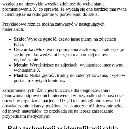
względu na niezwykle wysoką zdolność do wchłaniania
promieniowania X, co sprawia, że wydają się one bardziej masywne
i ciemniejsze na radiogramie w porównaniu do szkła.
Przykładowe różnice można zauważyć w następujących
materiałach:
Szkło:
Wysoka gęstość, często jasne plamy na zdjęciach
RTG.
Ceramika:
Możliwa do pomylenia z szkłem, charakteryzuje
się innymi krawędziami i często ma bardziej matowe
wykończenie.
Metale:
Wyraźniejsze na zdjęciach, wykazujące intensywne
wchłanianie X.
Plastik:
Niska gęstość, trudny do zidentyfikowania, często w
postaci rozmytych konturów.
Zrozumienie tych różnic jest kluczowe dla diagnozowania i
planowania odpowiednich interwencji w przypadku obecności ciał
obcych w organizmie pacjenta. Dzięki technologii obrazowania i
doświadczeniu lekarzy, możliwe jest skuteczne różnicowanie szkła
od innych materiałów, co przekłada się na lepsze zarządzanie
przypadkami medycznymi.
– Rola technologii w identyfikacji szkła