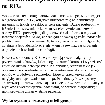
na RTG
Współczesna technologia obrazowania medycznego, w tym zdjęcia
rentgenowskie (RTG), odgrywa kluczową rolę w identyfikacji
materiałów, takich jak szkło, w ciele pacjenta. Dzięki postępom w
inżynierii obrazowania, lekarze mogą efektywniej analizować
obrazy RTG i precyzyjniej diagnozować ciała obce, co wpływa na
leczenie pacjentów. Szkło, ze względu na swoją gęstość i zdolność
pochłaniania promieniowania X, tworzy jasne plamy na zdjęciach,
co ułatwia jego identyfikację, ale wymaga również zastosowania
odpowiednich technik i technologii.
Nowoczesne skanery RTG wykorzystują złożone algorytmy
przetwarzania obrazów, które mogą poprawić kontrast i wyrazistość
zdjęć, co ułatwia detekcję szkła. Na przykład, techniki takie jak
obrazowanie z kontrastem oraz różne ustawienia ekspozycji mogą
pomóc w wydobyciu szczegółów, które w przeciwnym razie
mogłyby umknąć uwadze radiologa. Ponadto, cyfrowe systemy
archiwizacji obrazów pozwalają na łatwe porównywanie aktualnych
wyników z wcześniejszymi badaniami, co wspiera diagnostykę i
monitorowanie zmian w stanie pacjenta.
Wykorzystanie sztucznej intelligencji