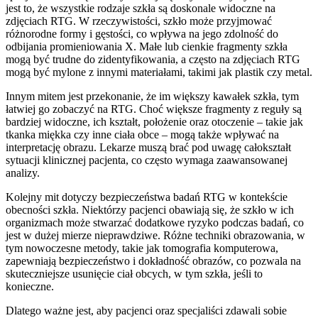
jest to, że wszystkie rodzaje szkła są doskonale widoczne na
zdjęciach RTG. W rzeczywistości, szkło może przyjmować
różnorodne formy i gęstości, co wpływa na jego zdolność do
odbijania promieniowania X. Małe lub cienkie fragmenty szkła
mogą być trudne do zidentyfikowania, a często na zdjęciach RTG
mogą być mylone z innymi materiałami, takimi jak plastik czy metal.
Innym mitem jest przekonanie, że im większy kawałek szkła, tym
łatwiej go zobaczyć na RTG. Choć większe fragmenty z reguły są
bardziej widoczne, ich kształt, położenie oraz otoczenie – takie jak
tkanka miękka czy inne ciała obce – mogą także wpływać na
interpretację obrazu. Lekarze muszą brać pod uwagę całokształt
sytuacji klinicznej pacjenta, co często wymaga zaawansowanej
analizy.
Kolejny mit dotyczy bezpieczeństwa badań RTG w kontekście
obecności szkła. Niektórzy pacjenci obawiają się, że szkło w ich
organizmach może stwarzać dodatkowe ryzyko podczas badań, co
jest w dużej mierze nieprawdziwe. Różne techniki obrazowania, w
tym nowoczesne metody, takie jak tomografia komputerowa,
zapewniają bezpieczeństwo i dokładność obrazów, co pozwala na
skuteczniejsze usunięcie ciał obcych, w tym szkła, jeśli to
konieczne.
Dlatego ważne jest, aby pacjenci oraz specjaliści zdawali sobie