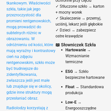
ochronne przy cięciu
tkankowym. Właściwości
✓ Stłuczone szkło → karton
szkła, takie jak jego
+ mocny worek
przezroczystość dla
✓ Skaleczenie → przemyj,
promieni rentgenowskich,
uciśnij, lekarz jeśli głębokie
mogą prowadzić do
✓ Dzieci → zabezpiecz
subtelnych różnic w
ostre krawędzie
obrazowaniu. W
📖 Słowniczek Szkła
odróżnieniu od kości, które
Hartowanie
→
mają wyraźny i kontrastowy
Wzmacnianie
cień na zdjęciu
termiczne
rentgenowskim, szkło może
być trudniejsze do
ESG
→ Szkło
zidentyfikowania,
bezpieczne hartowane
zwłaszcza jeśli jest małe
lub znajduje się w okolicy,
Float
→ Standardowa
gdzie inne struktury mogą
produkcja
przesłaniać obraz.
Low-E
→
Radiolodzy korzystają z
Energooszczędne