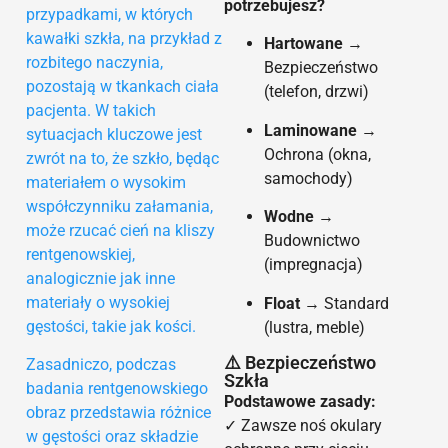
potrzebujesz?
przypadkami, w których
kawałki szkła, na przykład z
Hartowane
→
rozbitego naczynia,
Bezpieczeństwo
pozostają w tkankach ciała
(telefon, drzwi)
pacjenta. W takich
Laminowane
→
sytuacjach kluczowe jest
Ochrona (okna,
zwrót na to, że szkło, będąc
samochody)
materiałem o wysokim
współczynniku załamania,
Wodne
→
może rzucać cień na kliszy
Budownictwo
rentgenowskiej,
(impregnacja)
analogicznie jak inne
materiały o wysokiej
Float
→ Standard
gęstości, takie jak kości.
(lustra, meble)
⚠️ Bezpieczeństwo
Zasadniczo, podczas
Szkła
badania rentgenowskiego
Podstawowe zasady:
obraz przedstawia różnice
✓ Zawsze noś okulary
w gęstości oraz składzie