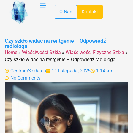
O Nas
Kontakt
Obróbka Szkła
Pierwsza Pomoc
Produkcja Szkła
Recykling Szkła
Szkło Hartowane
Szkło W Kuchni
Szkło W Minecraft
Szkło Wodne
Transport Szkła
Właściwości Szkła
Czy szkło widać na rentgenie – Odpowiedź
radiologa
Home
»
Właściwości Szkła
»
Właściwości Fizyczne Szkła
»
Czy szkło widać na rentgenie – Odpowiedź radiologa
CentrumSzkła.eu
11 listopada, 2025
1:14 am
No Comments