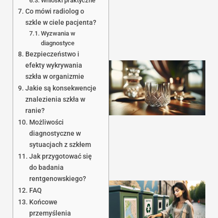
Wnioski praktyczne
Co mówi radiolog o
szkle w ciele pacjenta?
Wyzwania w
diagnostyce
Bezpieczeństwo i
efekty wykrywania
szkła w organizmie
Jakie są konsekwencje
znalezienia szkła w
ranie?
Możliwości
diagnostyczne w
sytuacjach z szkłem
Jak przygotować się
do badania
rentgenowskiego?
FAQ
Końcowe
przemyślenia