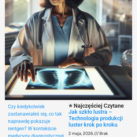
⭐ Najczęściej Czytane
Czy kiedykolwiek
Jak szkło lustra –
zastanawiałeś się, co tak
Technologia produkcji
naprawdę pokazuje
luster krok po kroku
rentgen? W kontekście
2 maja, 2026
Brak
medycyny diagnostycznej,