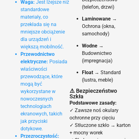
Waga:
Jest lżejsze niż
(telefon, drzwi)
standardowe
materiały, co
Laminowane
→
przekłada się na
Ochrona (okna,
mniejsze obciążenie
samochody)
dla urządzeń i
Wodne
→
większą mobilność.
Budownictwo
Przewodnictwo
(impregnacja)
elektryczne:
Posiada
właściwości
Float
→ Standard
przewodzące, które
(lustra, meble)
mogą być
⚠️ Bezpieczeństwo
wykorzystane w
Szkła
nowoczesnych
Podstawowe zasady:
technologiach
✓ Zawsze noś okulary
ekranowych, takich
ochronne przy cięciu
jak przyciski
✓ Stłuczone szkło → karton
dotykowe.
+ mocny worek
Przezroczystość: