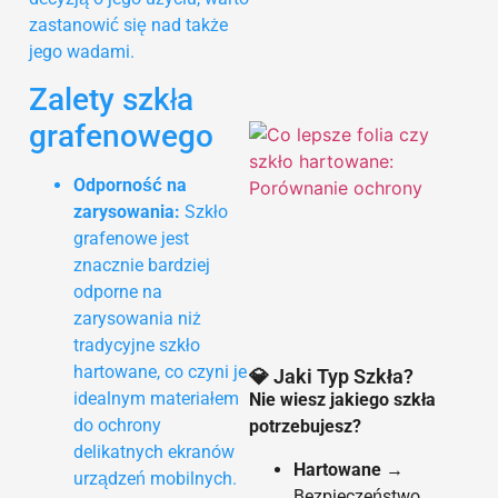
zastanowić się nad także
jego wadami.
Zalety szkła
grafenowego
Odporność na
zarysowania:
Szkło
grafenowe jest
znacznie bardziej
odporne na
zarysowania niż
tradycyjne szkło
hartowane, co czyni je
💎 Jaki Typ Szkła?
idealnym materiałem
Nie wiesz jakiego szkła
do ochrony
potrzebujesz?
delikatnych ekranów
Hartowane
→
urządzeń mobilnych.
Bezpieczeństwo