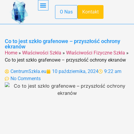
O Nas
Kontakt
Obróbka Szkła
Pierwsza Pomoc
Produkcja Szkła
Recykling Szkła
Szkło Hartowane
Szkło W Kuchni
Szkło W Minecraft
Szkło Wodne
Transport Szkła
Właściwości Szkła
Co to jest szkło grafenowe – przyszłość ochrony
ekranów
Home
»
Właściwości Szkła
»
Właściwości Fizyczne Szkła
»
Co to jest szkło grafenowe – przyszłość ochrony ekranów
CentrumSzkła.eu
10 października, 2024
9:22 am
No Comments