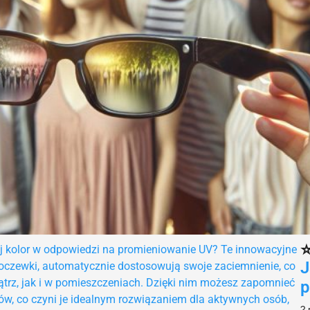
⭐
j kolor w odpowiedzi na promieniowanie UV? Te innowacyjne
J
oczewki, automatycznie dostosowują swoje zaciemnienie, co
rz, jak i w pomieszczeniach. Dzięki nim możesz zapomnieć
p
w, co czyni je idealnym rozwiązaniem dla aktywnych osób,
2 