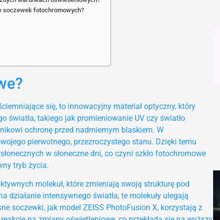
ie soczewek fotochromowych?
owe?
emniające się, to innowacyjny materiał optyczny, który
o światła, takiego jak promieniowanie UV czy światło
ownikowi ochronę przed nadmiernym blaskiem. W
wojego pierwotnego, przezroczystego stanu. Dzięki temu
słonecznych w słoneczne dni, co czyni szkło fotochromowe
y tryb życia.
ktywnych molekuł, które zmieniają swoją strukturę pod
działanie intensywnego światła, te molekuły ulegają
sne soczewki, jak model ZEISS PhotoFusion X, korzystają z
reakcję na zmiany oświetleniowe, co przekłada się na wyższy