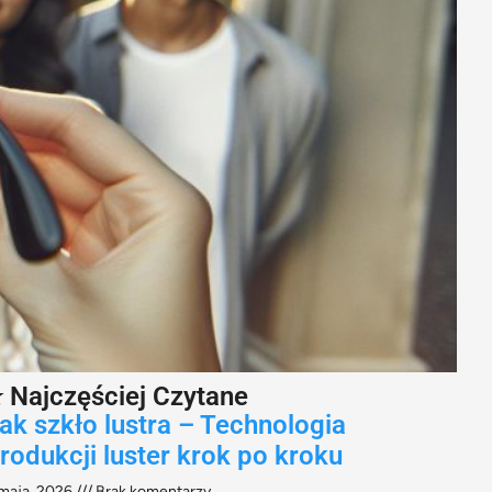
 Najczęściej Czytane
ak szkło lustra – Technologia
rodukcji luster krok po kroku
maja, 2026
Brak komentarzy