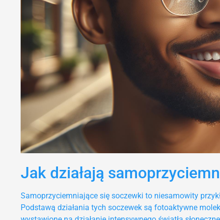
Jak działają samoprzyciemn
Samoprzyciemniające się soczewki to niesamowity przykła
Podstawą działania tych soczewek są fotoaktywne moleku
wystawione na działanie intensywnego światła słoneczneg