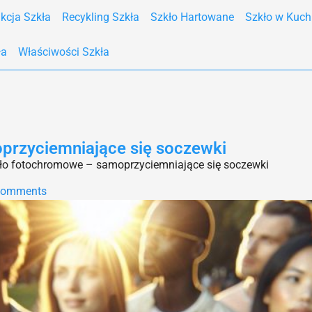
kcja Szkła
Recykling Szkła
Szkło Hartowane
Szkło w Kuch
ła
Właściwości Szkła
oprzyciemniające się soczewki
zkło fotochromowe – samoprzyciemniające się soczewki
Comments