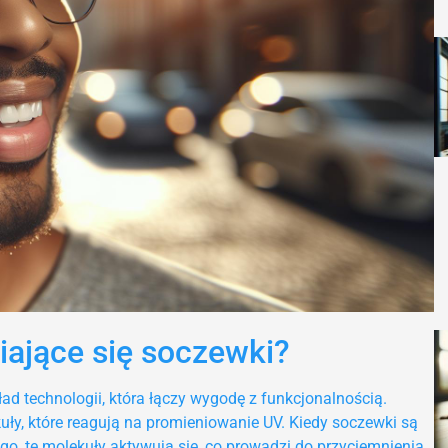
iające się soczewki?
d technologii, która łączy wygodę z funkcjonalnością.
ły, które reagują na promieniowanie UV. Kiedy soczewki są
o, te molekuły aktywują się, co prowadzi do przyciemnienia