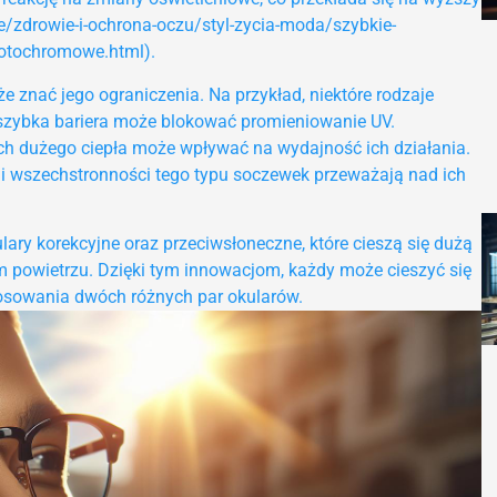
re/zdrowie-i-ochrona-oczu/styl-zycia-moda/szybkie-
fotochromowe.html).
e znać jego ograniczenia. Na przykład, niektóre rodzaje
szybka bariera może blokować promieniowanie UV.
 dużego ciepła może wpływać na wydajność ich działania.
 i wszechstronności tego typu soczewek przeważają nad ich
y korekcyjne oraz przeciwsłoneczne, które cieszą się dużą
 powietrzu. Dzięki tym innowacjom, każdy może cieszyć się
osowania dwóch różnych par okularów.