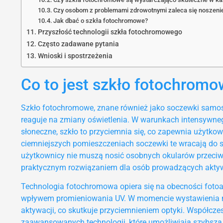
Czy osobom z problemami zdrowotnymi zaleca się noszen
Jak dbać o szkła fotochromowe?
Przyszłość technologii szkła fotochromowego
Często zadawane pytania
Wnioski i spostrzeżenia
Co to jest szkło fotochrom
Szkło fotochromowe, znane również jako soczewki samości
reaguje na zmiany oświetlenia. W warunkach intensywneg
słoneczne, szkło to przyciemnia się, co zapewnia użytk
ciemniejszych pomieszczeniach soczewki te wracają do s
użytkownicy nie muszą nosić osobnych okularów przeciw
praktycznym rozwiązaniem dla osób prowadzących aktywn
Technologia fotochromowa opiera się na obecności fotoa
wpływem promieniowania UV. W momencie wystawienia na 
aktywacji, co skutkuje przyciemnieniem optyki. Współcze
zaawansowanych technologii, które umożliwiają szybszą 