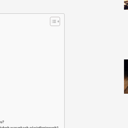
cu?
ażdych warunkach oświetleniowych?