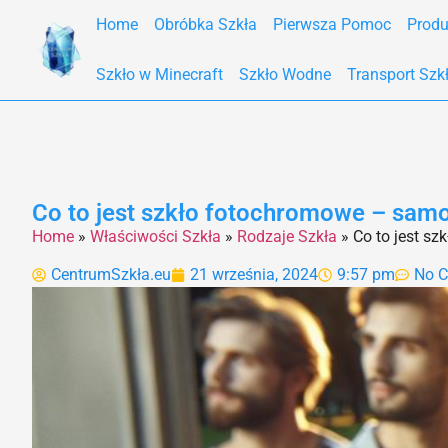
Home
Obróbka Szkła
Pierwsza Pomoc
Produ
Szkło w Minecraft
Szkło Wodne
Transport Szk
Co to jest szkło fotochromowe – sam
Home
»
Właściwości Szkła
»
Rodzaje Szkła
»
Co to jest s
CentrumSzkła.eu
21 września, 2024
9:57 pm
No 