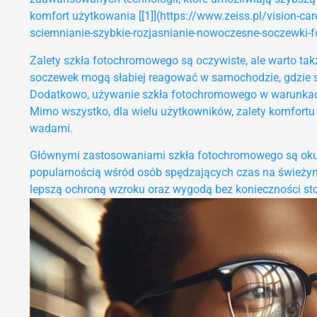
komfort użytkowania [[1]](https://www.zeiss.pl/vision-ca
sciemnianie-szybkie-rozjasnianie-nowoczesne-soczewki-
Zalety szkła fotochromowego są oczywiste, ale warto takż
soczewek mogą słabiej reagować w samochodzie, gdzie 
Dodatkowo, używanie szkła fotochromowego w warunkach
Mimo wszystko, dla wielu użytkowników, zalety komfortu
wadami.
Głównymi zastosowaniami szkła fotochromowego są okular
popularnością wśród osób spędzających czas na świeżym
lepszą ochroną wzroku oraz wygodą bez konieczności st