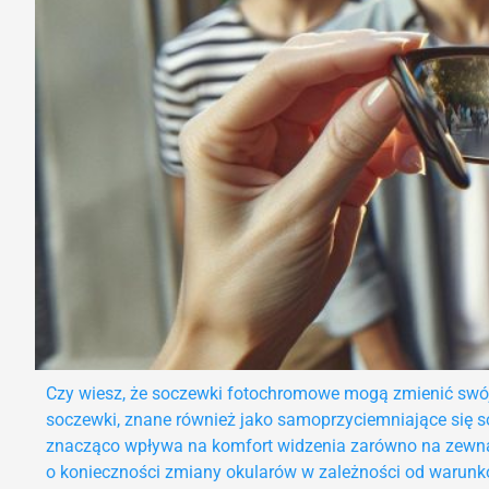
Czy wiesz, że soczewki fotochromowe mogą zmienić swó
soczewki, znane również jako samoprzyciemniające się s
znacząco wpływa na komfort widzenia zarówno na zewnąt
o konieczności zmiany okularów w zależności od warunkó