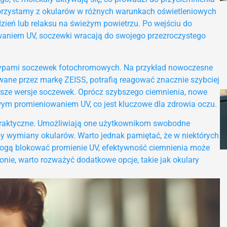
 korzystamy z okularów w różnych warunkach oświetleniowych
ień lub relaksu na świeżym powietrzu. Po wejściu do
waniem UV, soczewki wracają do swojego przezroczystego
typami soczewek fotochromowych. Na przykład nowoczesne
owane przez markę ZEISS, potrafią reagować znacznie szybciej
tarsze wersje soczewek. Oprócz szybszego ciemnienia, nowe
wym promieniowaniem UV, co jest kluczowe dla zdrowia oczu.
 praktyczne. Umożliwiają one użytkownikom swobodne
y wymiany okularów. Warto jednak pamiętać, że w niektórych
 mogą blokować promienie UV, efektywność ciemnienia może
onie, warto rozważyć dodatkowe opcje, takie jak okulary