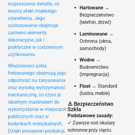
rozpraszania światła, co
Hartowane
→
tworzy efekt miękkiego
Bezpieczeństwo
oświetlenia. Jego
(telefon, drzwi)
zastosowanie obejmuje
zarówno elementy
Laminowane
→
dekoracyjne, jak i
Ochrona (okna,
praktyczne w codziennym
samochody)
użytkowaniu.
Wodne
→
Właściwości szkła
Budownictwo
fretowanego obejmują jego
(impregnacja)
odporność na zarysowania
Float
→ Standard
oraz wysoką wytrzymałość
(lustra, meble)
mechaniczną, co czyni je
idealnym materiałem do
⚠️ Bezpieczeństwo
Szkła
wykorzystania w miejscach
Podstawowe zasady:
publicznych oraz w
✓ Zawsze noś okulary
budynkach mieszkalnych.
ochronne przy cięciu
Dzięki procesowi produkcji,