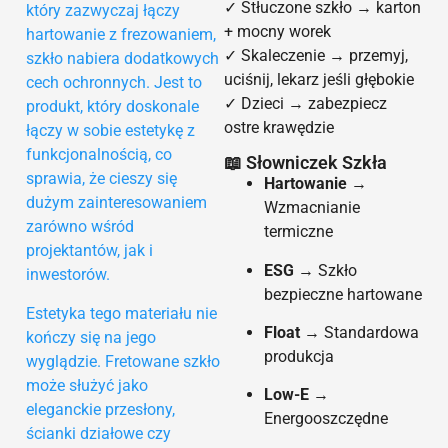
✓ Stłuczone szkło → karton
który zazwyczaj łączy
+ mocny worek
hartowanie z frezowaniem,
✓ Skaleczenie → przemyj,
szkło nabiera dodatkowych
uciśnij, lekarz jeśli głębokie
cech ochronnych. Jest to
✓ Dzieci → zabezpiecz
produkt, który doskonale
ostre krawędzie
łączy w sobie estetykę z
funkcjonalnością, co
📖 Słowniczek Szkła
sprawia, że cieszy się
Hartowanie
→
dużym zainteresowaniem
Wzmacnianie
zarówno wśród
termiczne
projektantów, jak i
ESG
→ Szkło
inwestorów.
bezpieczne hartowane
Estetyka tego materiału nie
Float
→ Standardowa
kończy się na jego
produkcja
wyglądzie. Fretowane szkło
może służyć jako
Low-E
→
eleganckie przesłony,
Energooszczędne
ścianki działowe czy