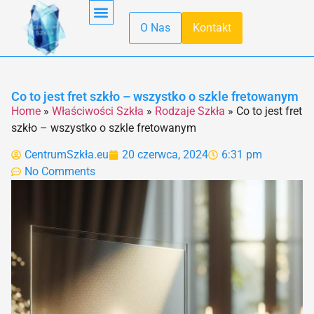
O Nas
Kontakt
Obróbka Szkła
Pierwsza Pomoc
Produkcja Szkła
Recykling Szkła
Szkło Hartowane
Szkło W Kuchni
Szkło W Minecraft
Szkło Wodne
Transport Szkła
Właściwości Szkła
Co to jest fret szkło – wszystko o szkle fretowanym
Home
»
Właściwości Szkła
»
Rodzaje Szkła
»
Co to jest fret
szkło – wszystko o szkle fretowanym
CentrumSzkła.eu
20 czerwca, 2024
6:31 pm
No Comments