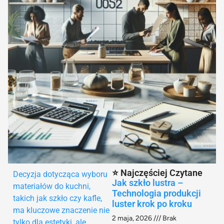
⭐ Najczęściej Czytane
Decyzja dotycząca wyboru
Jak szkło lustra –
materiałów do kuchni,
Technologia produkcji
takich jak szkło czy kafle,
luster krok po kroku
ma kluczowe znaczenie nie
2 maja, 2026
Brak
tylko dla estetyki, ale