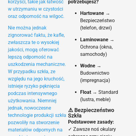
korzyści, takie jak łatwość
potrzebujesz?
w utrzymaniu w czystości
Hartowane
→
oraz odporność na wilgoć.
Bezpieczeństwo
Nie można jednak
(telefon, drzwi)
zignorować faktu, że kafle,
Laminowane
→
zwłaszcza te o wysokiej
Ochrona (okna,
jakości, mogą oferować
samochody)
lepszą odporność na
uszkodzenia mechaniczne.
Wodne
→
W przypadku szkła, ze
Budownictwo
względu na jego kruchość,
(impregnacja)
istnieje ryzyko pęknięcia
Float
→ Standard
podczas intensywnego
(lustra, meble)
użytkowania. Niemniej
jednak, nowoczesne
⚠️ Bezpieczeństwo
Szkła
technologie produkcji szkła
Podstawowe zasady:
pozwoliły na stworzenie
✓ Zawsze noś okulary
materiałów odpornych na