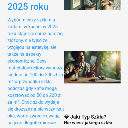
2025 roku
Wybór między szkłem a
kaflami w kuchni w 2025
roku staje się coraz bardziej
złożony, nie tylko ze
względu na estetykę, ale
także na aspekty
ekonomiczne. Ceny
materiałów dekory wynoszą
średnio od 100 do 300 zł za
m² w przypadku szkła,
podczas gdy kafle mogą
9
kosztować od 50 do 200 zł
za m². Choć szkło wydaje
się droższe na pierwszy rzut
oka, warto zwrócić uwagę
💎 Jaki Typ Szkła?
na jego długoterminowe
Nie wiesz jakiego szkła