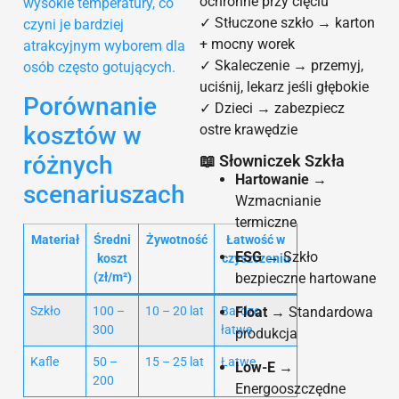
ochronne przy cięciu
wysokie temperatury, co
✓ Stłuczone szkło → karton
czyni je bardziej
+ mocny worek
atrakcyjnym wyborem dla
✓ Skaleczenie → przemyj,
osób często gotujących.
uciśnij, lekarz jeśli głębokie
Porównanie
✓ Dzieci → zabezpiecz
kosztów w
ostre krawędzie
różnych
📖 Słowniczek Szkła
Hartowanie
→
scenariuszach
Wzmacnianie
termiczne
Materiał
Średni
Żywotność
Łatwość w
ESG
→ Szkło
koszt
czyszczeniu
(zł/m²)
bezpieczne hartowane
Szkło
100 –
10 – 20 lat
Bardzo
Float
→ Standardowa
300
łatwe
produkcja
Kafle
50 –
15 – 25 lat
Łatwe
Low-E
→
200
Energooszczędne