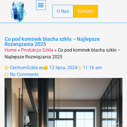
O Nas
Kontakt
Obróbka Szkła
Pierwsza Pomoc
Produkcja Szkła
Recykling Szkła
Szkło Hartowane
Szkło W Kuchni
Szkło W Minecraft
Szkło Wodne
Transport Szkła
Właściwości Szkła
Co pod kominek blacha szkło – Najlepsze
Rozwiązania 2025
Home
»
Produkcja Szkła
»
Co pod kominek blacha szkło –
Najlepsze Rozwiązania 2025
CentrumSzkła.eu
12 lipca, 2024
11:16 am
No Comments