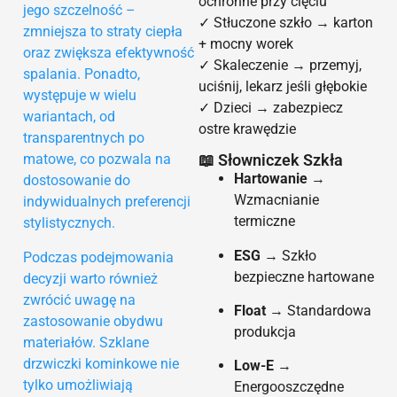
ochronne przy cięciu
jego szczelność –
✓ Stłuczone szkło → karton
zmniejsza to straty ciepła
+ mocny worek
oraz zwiększa efektywność
✓ Skaleczenie → przemyj,
spalania. Ponadto,
uciśnij, lekarz jeśli głębokie
występuje w wielu
✓ Dzieci → zabezpiecz
wariantach, od
ostre krawędzie
transparentnych po
matowe, co pozwala na
📖 Słowniczek Szkła
Hartowanie
→
dostosowanie do
Wzmacnianie
indywidualnych preferencji
termiczne
stylistycznych.
ESG
→ Szkło
Podczas podejmowania
bezpieczne hartowane
decyzji warto również
zwrócić uwagę na
Float
→ Standardowa
zastosowanie obydwu
produkcja
materiałów. Szklane
drzwiczki kominkowe nie
Low-E
→
tylko umożliwiają
Energooszczędne