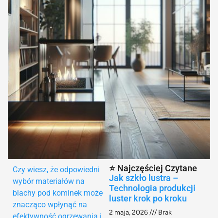
⭐ Najczęściej Czytane
Czy wiesz, że odpowiedni
Jak szkło lustra –
wybór materiałów na
Technologia produkcji
blachy pod kominek może
luster krok po kroku
znacząco wpłynąć na
2 maja, 2026
Brak
efektywność ogrzewania i