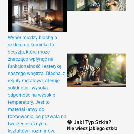
Wybór między blachą a
szkłem do kominka to
decyzja, która może
znacząco wpłynąć na
funkcjonalność i estetykę
naszego wnętrza. Blacha, z
reguły metalowa, oferuje
solidność i wysoką
odporność na wysokie
9
temperatury. Jest to
materiał łatwy do
formowania, co pozwala na
💎 Jaki Typ Szkła?
tworzenie różnych
Nie wiesz jakiego szkła
kształtów i rozmiarów.