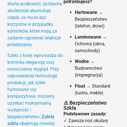
potrzebujesz?
Warto podkreślić, że blacha
skutecznie akumuluje
Hartowane
→
ciepło, co może być
Bezpieczeństwo
korzystne w przypadku
(telefon, drzwi)
kominków, które mają za
Laminowane
→
zadanie ogrzewać większe
Ochrona (okna,
przestrzenie.
samochody)
Szkło z kolei wprowadza do
Wodne
→
kominka elegancję oraz
Budownictwo
nowoczesny wygląd. Przy
(impregnacja)
odpowiedniej technologii
produkcji, jak szkło
Float
→ Standard
hartowane czy
(lustra, meble)
kompozytowe, możemy
⚠️ Bezpieczeństwo
uzyskać maksymalną
Szkła
wydajność i
Podstawowe zasady:
bezpieczeństwo.
Zalety
✓ Zawsze noś okulary
szkła
obejmują również