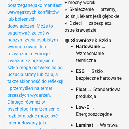
+ mocny worek
postrzegane jako manifest
✓ Skaleczenie → przemyj,
wewnętrznych konfliktów
uciśnij, lekarz jeśli głębokie
lub bolesnych
✓ Dzieci → zabezpiecz
doświadczeń. Może to
ostre krawędzie
sugerować, że coś w
naszym życiu osobistym
📖 Słowniczek Szkła
Hartowanie
→
wymaga uwagi lub
Wzmacnianie
rozwiązania. Emocje
termiczne
związane z pęknięciem
szkła mogą odzwierciedlać
ESG
→ Szkło
uczucia straty lub żalu, a
bezpieczne hartowane
także skłonność do refleksji
i przemyśleń na temat
Float
→ Standardowa
przeszłych wydarzeń.
produkcja
Dlatego również w
Low-E
→
psychologii marzeń sen o
Energooszczędne
rozbitym szkle może być
interpretowany jako
Laminat
→ Warstwa