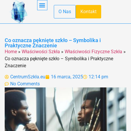
O Nas
Kontakt
Obróbka Szkła
Pierwsza Pomoc
Produkcja Szkła
Recykling Szkła
Szkło Hartowane
Szkło W Kuchni
Szkło W Minecraft
Szkło Wodne
Transport Szkła
Właściwości Szkła
Co oznacza pęknięte szkło – Symbolika i
Praktyczne Znaczenie
Home
»
Właściwości Szkła
»
Właściwości Fizyczne Szkła
»
Co oznacza pęknięte szkło – Symbolika i Praktyczne
Znaczenie
CentrumSzkła.eu
16 marca, 2025
12:14 pm
No Comments