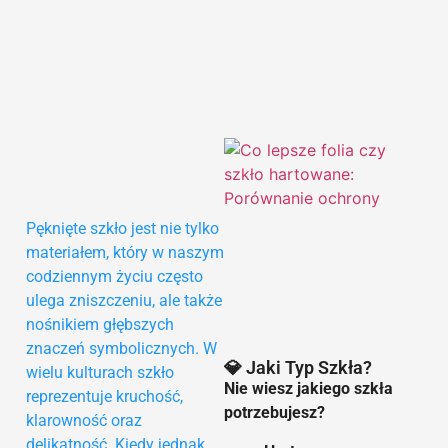
Pęknięte szkło jest nie tylko
materiałem, który w naszym
codziennym życiu często
9
ulega zniszczeniu, ale także
nośnikiem głębszych
znaczeń symbolicznych. W
💎 Jaki Typ Szkła?
wielu kulturach szkło
Nie wiesz jakiego szkła
reprezentuje kruchość,
potrzebujesz?
klarowność oraz
delikatność. Kiedy jednak