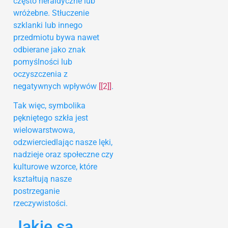
często heraldyczne lub
wróżebne. Stłuczenie
szklanki lub innego
przedmiotu bywa nawet
odbierane jako znak
pomyślności lub
oczyszczenia z
negatywnych wpływów
[[2]]
.
Tak więc, symbolika
pękniętego szkła jest
wielowarstwowa,
odzwierciedlając nasze lęki,
nadzieje oraz społeczne czy
kulturowe wzorce, które
kształtują nasze
postrzeganie
rzeczywistości.
Jakie są