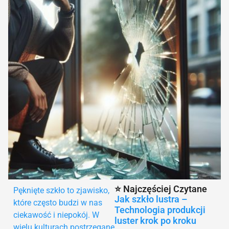
⭐ Najczęściej Czytane
Pęknięte szkło to zjawisko,
Jak szkło lustra –
które często budzi w nas
Technologia produkcji
ciekawość i niepokój. W
luster krok po kroku
wielu kulturach postrzegane