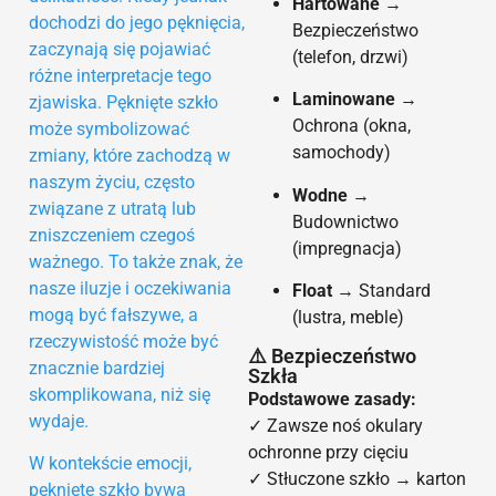
Hartowane
→
dochodzi do jego pęknięcia,
Bezpieczeństwo
zaczynają się pojawiać
(telefon, drzwi)
różne interpretacje tego
Laminowane
→
zjawiska. Pęknięte szkło
Ochrona (okna,
może symbolizować
samochody)
zmiany, które zachodzą w
naszym życiu, często
Wodne
→
związane z utratą lub
Budownictwo
zniszczeniem czegoś
(impregnacja)
ważnego. To także znak, że
nasze iluzje i oczekiwania
Float
→ Standard
mogą być fałszywe, a
(lustra, meble)
rzeczywistość może być
⚠️ Bezpieczeństwo
znacznie bardziej
Szkła
skomplikowana, niż się
Podstawowe zasady:
wydaje.
✓ Zawsze noś okulary
ochronne przy cięciu
W kontekście emocji,
✓ Stłuczone szkło → karton
pęknięte szkło bywa