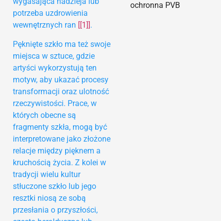
wygasająca nadzieja lub
ochronna PVB
potrzeba uzdrowienia
wewnętrznych ran
[[1]]
.
Pęknięte szkło ma też swoje
miejsca w sztuce, gdzie
artyści wykorzystują ten
motyw, aby ukazać procesy
transformacji oraz ulotność
rzeczywistości. Prace, w
których obecne są
fragmenty szkła, mogą być
interpretowane jako złożone
relacje między pięknem a
kruchością życia. Z kolei w
tradycji wielu kultur
stłuczone szkło lub jego
resztki niosą ze sobą
przesłania o przyszłości,