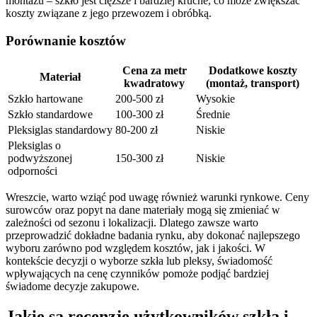
montażu – szkło jest cięższe i bardziej kruche, co może zwiększać
koszty związane z jego przewozem i obróbką.
Porównanie kosztów
Cena za metr
Dodatkowe koszty
Materiał
kwadratowy
(montaż, transport)
Szkło hartowane
200-500 zł
Wysokie
Szkło standardowe
100-300 zł
Średnie
Pleksiglas standardowy
80-200 zł
Niskie
Pleksiglas o
podwyższonej
150-300 zł
Niskie
odporności
Wreszcie, warto wziąć pod uwagę również warunki rynkowe. Ceny
surowców oraz popyt na dane materiały mogą się zmieniać w
zależności od sezonu i lokalizacji. Dlatego zawsze warto
przeprowadzić dokładne badania rynku, aby dokonać najlepszego
wyboru zarówno pod względem kosztów, jak i jakości. W
kontekście decyzji o wyborze szkła lub pleksy, świadomość
wpływających na cenę czynników pomoże podjąć bardziej
świadome decyzje zakupowe.
Jakie są recenzje użytkowników szkła i