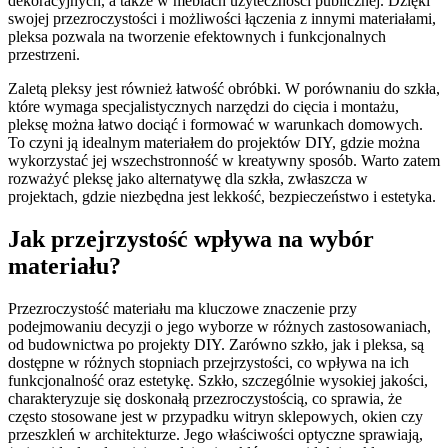
dekoracyjnych, a także w meblach użyteczności publicznej. Dzięki
swojej przezroczystości i możliwości łączenia z innymi materiałami,
pleksa pozwala na tworzenie efektownych i funkcjonalnych
przestrzeni.
Zaletą pleksy jest również łatwość obróbki. W porównaniu do szkła,
które wymaga specjalistycznych narzędzi do cięcia i montażu,
pleksę można łatwo dociąć i formować w warunkach domowych.
To czyni ją idealnym materiałem do projektów DIY, gdzie można
wykorzystać jej wszechstronność w kreatywny sposób. Warto zatem
rozważyć pleksę jako alternatywę dla szkła, zwłaszcza w
projektach, gdzie niezbędna jest lekkość, bezpieczeństwo i estetyka.
Jak przejrzystość wpływa na wybór
materiału?
Przezroczystość materiału ma kluczowe znaczenie przy
podejmowaniu decyzji o jego wyborze w różnych zastosowaniach,
od budownictwa po projekty DIY. Zarówno szkło, jak i pleksa, są
dostępne w różnych stopniach przejrzystości, co wpływa na ich
funkcjonalność oraz estetykę. Szkło, szczególnie wysokiej jakości,
charakteryzuje się doskonałą przezroczystością, co sprawia, że
często stosowane jest w przypadku witryn sklepowych, okien czy
przeszkleń w architekturze. Jego właściwości optyczne sprawiają,