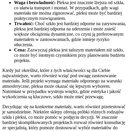
Waga i bezwładność:
Pleksa jest znacznie lżejsza od szkła,
co ułatwia transport i montaż. W przypadkach, gdy wagi
materiału nie można zignorować, pleksi może być bardziej
praktycznym rozwiązaniem.
Trwałość:
Choć szkło jest bardziej odporne na zarysowania,
pleksa jest bardziej odporna na uderzenia i może znieść
większe obciążenia dynamiczne, co czyni ją preferowanym
materiałem w zastosowaniach, gdzie istnieje ryzyko
stłuczenia.
Cena:
Zazwyczaj pleksa jest tańszym materiałem niż szkło,
co może być istotnym czynnikiem przy planowaniu budżetu
projektu.
Kiedy już określisz, które z tych właściwości są dla Ciebie
najważniejsze, warto również wziąć pod uwagę zastosowanie
materiału. Jeśli projekt wymaga materiału odpornego na warunki
atmosferyczne, pleksa może okazać się lepszym wyborem.
Natomiast w przypadku wystroju wnętrz, gdzie estetyka i jakość
wykończenia są kluczowe, szkło może mieć przewagę.
Decydując się na konkretne materiały, warto również przetestować
je samodzielnie. Niektóre sklepy oferują próbki różnych rodzajów
szkła i pleksi, co może pomóc w podjęciu decyzji. W znacznie
bardziej skomplikowanych projektach rozważ również konsultację
ze specjalistą, który pomoże dostosować wybór materiałów do