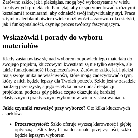
Zarówno szkło, jak i pleksiglas, mogą być wykorzystane w wielu
kreatywnych projektach. Pamiętaj, aby eksperymentować z różnymi
kształtami i rozmiarami, aby odnaleźć swój indywidualny styl. Praca
z tymi materiałami otwiera wiele możliwości – zarówno dla estetyki,
jak i funkcjonalności, czyniąc proces twórczy fascynującym.
Wskazówki i porady do wyboru
materiałów
Kiedy zastanawiasz się nad wyborem odpowiedniego materiału do
swojego projektu, kluczowymi kwestiami są nie tylko estetyka, ale
także funkcjonalność i bezpieczeństwo. Zarówno szkło, jak i pleksi
mają swoje unikalne właściwości, które mogą zadecydować o tym,
który z nich będzie lepszy dla Twoich potrzeb. Szkło jest w zasadzie
bardziej przejrzyste, a jego estetyka może dodać elegancji
projektom, podczas gdy pleksa często okazuje się bardziej
elastycznym i praktycznym wyborem w wielu zastosowaniach.
Jakie czynniki rozważyć przy wyborze?
Oto kilka kluczowych
aspektów:
Przezroczystość:
Szkło oferuje wyższą klarowność i głębię
optyczną. Jeśli zależy Ci na doskonałej przejrzystości, szkło
będzie lepszym wyborem.