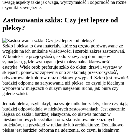
uwagę aspekty takie jak waga, wytrzymałość i odporność na różne
czynniki zewnętrzne.
Zastosowania szkła: Czy jest lepsze od
pleksy?
Szkło i pleksa to dwa materiały, które są często porównywane ze
względu na ich unikalne właściwości i szeroki zakres zastosowań.
W kontekście przejrzystości, szkło zazwyczaj dominuje w
sytuacjach, gdzie wymagana jest maksymalna klarowność i
estetyka. Wiele osób preferuje szkło do okien, drzwi i wystaw w
sklepach, ponieważ zapewnia ono znakomitą przezroczystość,
odwzorowanie kolorów oraz efektowny wygląd. Szkło jest również
bardziej odporne na zarysowania niż pleksa, co czyni je idealnym
wyborem w miejscach o dużym natężeniu ruchu, jak biura czy
galerie sztuki.
Jednak pleksa, czyli akryl, ma swoje unikalne zalety, które czynią ją
bardziej odpowiednią w niektórych zastosowaniach. Jest znacznie
lżejsza od szkła i bardziej elastyczna, co ułatwia montaż w
niestandardowych kształtach oraz skonstruowanie złożonych
projektów, na przykład w reklamie lub architekturze. Dodatkowo,
pleksa jest bardziej odporna na uderzenia, co czyni ją idealnym