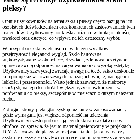
pleksy?
Opinie użytkowników na temat szkła i pleksy często bazują na ich
osobistych doświadczeniach oraz konkretnych zastosowaniach tych
materiałów. Użytkownicy podkreślają różnice w funkcjonalności,
trwałości oraz estetyce, co wpływa na ich ostateczny wybór.
W przypadku szkła, wiele osób chwali jego wyjątkową
przejrzystość i elegancki wygląd. Szkło hartowane,
wykorzystywane w oknach czy drzwiach, zdobywa pozytywne
opinie za swoją odporność na zarysowania oraz wysoką estetykę.
Użytkownicy zazwyczaj zwracają uwagę na to, że szkło doskonale
komponuje się w nowoczesnych aranżacjach wnętrz, nadając im
lekkości i przestronności. Warto jednak zauważyć, że niektórzy
skarżą się na jego kruchość i większe ryzyko uszkodzenia w
porównaniu do pleksy, szczególnie w miejscach o dużym natężeniu
ruchu.
Z drugiej strony, pleksiglas zyskuje uznanie w zastosowaniach,
gdzie wymagana jest większa odporność na uderzenia.
Użytkownicy często podkreślają jego lekkość oraz łatwość w
obróbce, co sprawia, że jest to materiał preferowany w projektach
DIY. Zastosowanie pleksy w miejscach takich jak akwaria czy
szklarnie cieszy się pozytywnymi recenzjami, ponieważ zapewnia