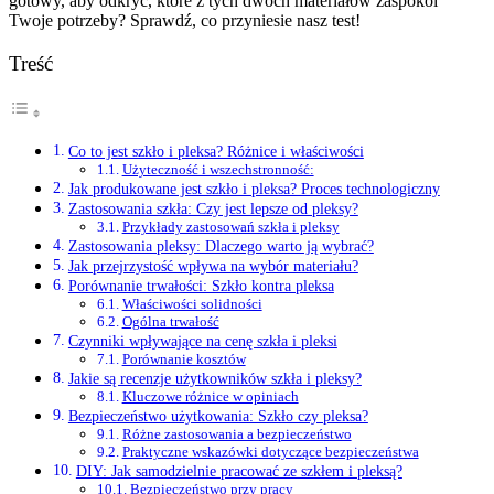
gotowy, aby odkryć, które z tych dwóch materiałów zaspokoi
Twoje potrzeby? Sprawdź, co przyniesie nasz test!
Treść
Co to jest szkło i pleksa? Różnice i właściwości
Użyteczność i wszechstronność:
Jak produkowane jest szkło i pleksa? Proces technologiczny
Zastosowania szkła: Czy jest lepsze od pleksy?
Przykłady zastosowań szkła i pleksy
Zastosowania pleksy: Dlaczego warto ją wybrać?
Jak przejrzystość wpływa na wybór materiału?
Porównanie trwałości: Szkło kontra pleksa
Właściwości solidności
Ogólna trwałość
Czynniki wpływające na cenę szkła i pleksi
Porównanie kosztów
Jakie są recenzje użytkowników szkła i pleksy?
Kluczowe różnice w opiniach
Bezpieczeństwo użytkowania: Szkło czy pleksa?
Różne zastosowania a bezpieczeństwo
Praktyczne wskazówki dotyczące bezpieczeństwa
DIY: Jak samodzielnie pracować ze szkłem i pleksą?
Bezpieczeństwo przy pracy