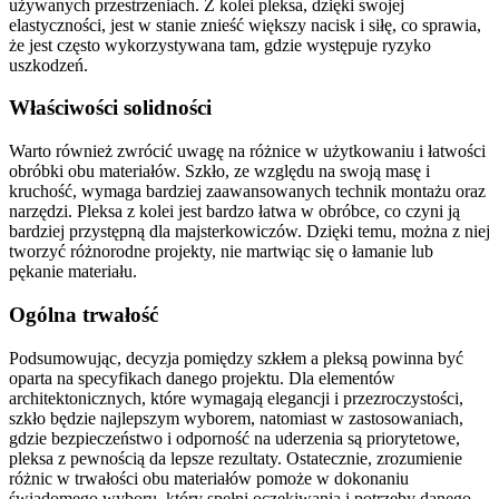
używanych przestrzeniach. Z kolei pleksa, dzięki swojej
elastyczności, jest w stanie znieść większy nacisk i siłę, co sprawia,
że jest często wykorzystywana tam, gdzie występuje ryzyko
uszkodzeń.
Właściwości solidności
Warto również zwrócić uwagę na różnice w użytkowaniu i łatwości
obróbki obu materiałów. Szkło, ze względu na swoją masę i
kruchość, wymaga bardziej zaawansowanych technik montażu oraz
narzędzi. Pleksa z kolei jest bardzo łatwa w obróbce, co czyni ją
bardziej przystępną dla majsterkowiczów. Dzięki temu, można z niej
tworzyć różnorodne projekty, nie martwiąc się o łamanie lub
pękanie materiału.
Ogólna trwałość
Podsumowując, decyzja pomiędzy szkłem a pleksą powinna być
oparta na specyfikach danego projektu. Dla elementów
architektonicznych, które wymagają elegancji i przezroczystości,
szkło będzie najlepszym wyborem, natomiast w zastosowaniach,
gdzie bezpieczeństwo i odporność na uderzenia są priorytetowe,
pleksa z pewnością da lepsze rezultaty. Ostatecznie, zrozumienie
różnic w trwałości obu materiałów pomoże w dokonaniu
świadomego wyboru, który spełni oczekiwania i potrzeby danego