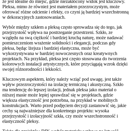
że jest idealne do miejsc, gdzie niezakłócony widok jest kluczowy.
Pleksa, mimo że również jest materiałem przezroczystym, może
oferować różne odcienie i efekty, co czyni ją bardziej wszechstronną
w dekoracyjnych zastosowaniach.
Wybór między szkłem a pleksą często sprowadza się do tego, jak
przejrzystość wpływa na postrzeganie przestrzeni. Szkło, ze
względu na swą ciężkość i bardziej kruchą naturę, może nadawać
pomieszczeniom wrażenie solidności i elegancji, podczas gdy
pleksa, będąc lżejsza i bardziej elastyczna, może być
wykorzystywana w bardziej nowoczesnych oraz kreatywnych
projektach. Na przykład, pleksa jest często stosowana do tworzenia
kolorowych instalacji artystycznych, które przyciągają wzrok dzięki
swojej różnorodności i lekkości.
Kluczowym aspektem, który należy wziąć pod uwagę, jest także
wpływ przezroczystości na izolację termiczną i akustyczną. Szkło
ma tendencję do lepszej izolacji, jednak pleksa jako materiał o
niższej masie może lepiej sprawdzać się w projektach, gdzie
większa elastyczność jest potrzebna, na przykład w mobilnych
konstrukcjach. Warto przed podjęciem decyzji zastanowić się, jakie
cechy są najważniejsze dla konkretnego projektu: wysoka
przejrzystość i izolacyjność szkła, czy może wszechstronność i
elastyczność pleksy.