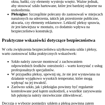
okna, bańki, czy elementy wystroju wnętrz. Ważne jednak,
aby stosować szkło hartowane, które jest bardziej odporne na
uszkodzenia.
Pleksiglas:
Szczególnie polecany do zastosowań w miejscach
narażonych na uderzenia, takich jak przestrzenie publiczne,
akwaria, czy elementy reklamowe. Lekkość pleksy sprawia,
że jest łatwiejsza w montażu, co dodatnio wpływa na
bezpieczeństwo konstrukcji.
Praktyczne wskazówki dotyczące bezpieczeństwa
W celu zwiększenia bezpieczeństwa użytkowania szkła i pleksy,
warto zastosować kilka praktycznych wskazówek:
Szkło należy zawsze montować z zachowaniem
odpowiednich środków ostrożności – warto korzystać z usług
profesjonalnych specjalistów.
W przypadku pleksy, upewnij się, że nie jest wystawiana na
działanie wyjątkowo wysokich temperatur, które mogą
wpłynąć na jej trwałość.
Zarówno szkło, jak i pleksiglas powinny być regularnie
kontrolowane pod kątem uszkodzeń, a wszelkie zarysowania
lub pęknięcia należy niezwłocznie zlikwidować.
Decyzja o wyborze pomiędzy szkłem a pleksą powinna zatem