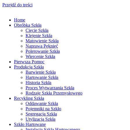
Przejdź do treści
Home
Obróbka Szkła
Cięcie Szkła
Klejenie Szkła
Matowienie Szkła
Naprawa Pęknięć
Polerowanie Szkła
Wiercenie Szkła
Pierwsza Pomoc
Produkcja Szkła
Barwienie Szkła
Hartowanie Szkła
Historia Szkła
Proces Wytwarzania Szkła
Rodzaje Szkła Przemysłowego
Recykling Szkła
Oddawanie Szkła
Pojemniki na Szkło
Segregacja Szkła
Utylizacja Szkła
Szkło Hartowane
Instalacja Szkła Hartowanego