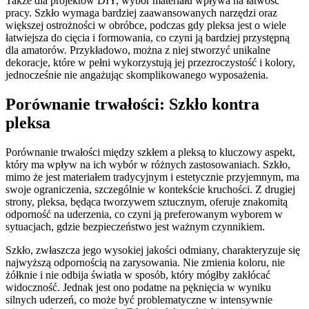
Także dla projektów DIY, wybór materiału wpływa na łatwość
pracy. Szkło wymaga bardziej zaawansowanych narzędzi oraz
większej ostrożności w obróbce, podczas gdy pleksa jest o wiele
łatwiejsza do cięcia i formowania, co czyni ją bardziej przystępną
dla amatorów. Przykładowo, można z niej stworzyć unikalne
dekoracje, które w pełni wykorzystują jej przezroczystość i kolory,
jednocześnie nie angażując skomplikowanego wyposażenia.
Porównanie trwałości: Szkło kontra
pleksa
Porównanie trwałości między szkłem a pleksą to kluczowy aspekt,
który ma wpływ na ich wybór w różnych zastosowaniach. Szkło,
mimo że jest materiałem tradycyjnym i estetycznie przyjemnym, ma
swoje ograniczenia, szczególnie w kontekście kruchości. Z drugiej
strony, pleksa, będąca tworzywem sztucznym, oferuje znakomitą
odporność na uderzenia, co czyni ją preferowanym wyborem w
sytuacjach, gdzie bezpieczeństwo jest ważnym czynnikiem.
Szkło, zwłaszcza jego wysokiej jakości odmiany, charakteryzuje się
najwyższą odpornością na zarysowania. Nie zmienia koloru, nie
żółknie i nie odbija światła w sposób, który mógłby zakłócać
widoczność. Jednak jest ono podatne na pęknięcia w wyniku
silnych uderzeń, co może być problematyczne w intensywnie