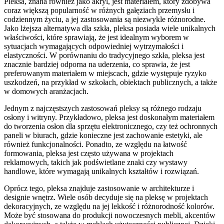
Pleksa, znana również jako akryl, jest materiałem, który zdobywa
coraz większą popularność w różnych gałęziach przemysłu i
codziennym życiu, a jej zastosowania są niezwykle różnorodne.
Jako lżejsza alternatywa dla szkła, pleksa posiada wiele unikalnych
właściwości, które sprawiają, że jest idealnym wyborem w
sytuacjach wymagających odpowiedniej wytrzymałości i
elastyczności. W porównaniu do tradycyjnego szkła, pleksa jest
znacznie bardziej odporna na uderzenia, co sprawia, że jest
preferowanym materiałem w miejscach, gdzie występuje ryzyko
uszkodzeń, na przykład w szkołach, obiektach publicznych, a także
w domowych aranżacjach.
Jednym z najczęstszych zastosowań pleksy są różnego rodzaju
osłony i witryny. Przykładowo, pleksa jest doskonałym materiałem
do tworzenia osłon dla sprzętu elektronicznego, czy też ochronnych
paneli w biurach, gdzie konieczne jest zachowanie estetyki, ale
również funkcjonalności. Ponadto, ze względu na łatwość
formowania, pleksa jest często używana w projektach
reklamowych, takich jak podświetlane znaki czy wystawy
handlowe, które wymagają unikalnych kształtów i rozwiązań.
Oprócz tego, pleksa znajduje zastosowanie w architekturze i
designie wnętrz. Wiele osób decyduje się na pleksę w projektach
dekoracyjnych, ze względu na jej lekkość i różnorodność kolorów.
Może być stosowana do produkcji nowoczesnych mebli, akcentów