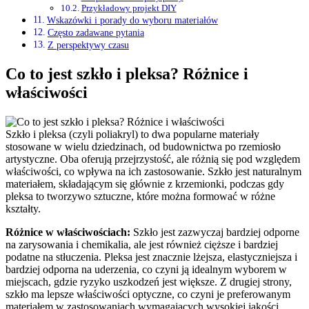
Przykładowy projekt DIY
Wskazówki i porady do wyboru materiałów
Często zadawane pytania
Z perspektywy czasu
Co to jest szkło i pleksa? Różnice i
właściwości
Szkło i pleksa (czyli poliakryl) to dwa popularne materiały
stosowane w wielu dziedzinach, od budownictwa po rzemiosło
artystyczne. Oba oferują przejrzystość, ale różnią się pod względem
właściwości, co wpływa na ich zastosowanie. Szkło jest naturalnym
materiałem, składającym się głównie z krzemionki, podczas gdy
pleksa to tworzywo sztuczne, które można formować w różne
kształty.
Różnice w właściwościach:
Szkło jest zazwyczaj bardziej odporne
na zarysowania i chemikalia, ale jest również cięższe i bardziej
podatne na stłuczenia. Pleksa jest znacznie lżejsza, elastyczniejsza i
bardziej odporna na uderzenia, co czyni ją idealnym wyborem w
miejscach, gdzie ryzyko uszkodzeń jest większe. Z drugiej strony,
szkło ma lepsze właściwości optyczne, co czyni je preferowanym
materiałem w zastosowaniach wymagających wysokiej jakości