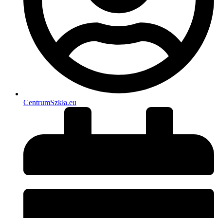
CentrumSzkła.eu