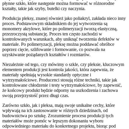
płynne szkło, które następnie można formować w różnorodne
kształty, takie jak szyby, butelki czy naczynia.
Produkcja pleksy, znanej również jako poliakryl, zakłada nieco inny
proces. Podstawowym składnikiem do jej wytworzenia są
monomery akrylowe, które po polimeryzacji tworzą elastyczną,
przezroczystą substancję. Proces ten często zachodzi w
kontrolowanych warunkach, aby uniknąć tworzenia defektów w
materiale. Po polimeryzacji, pleksę można poddawać obróbce
poprzez cięcie, szlifowanie i formowanie, co pozwala na
uzyskiwanie pożądanych kształtów i rozmiarów.
Niezależnie od tego, czy mówimy o szkle, czy pleksie, kluczowym
elementem produkcji jest kontrola jakości, która zapewnia, że
materiały spełniają wysokie standardy optyczne i
wytrzymałościowe. Producenci stosują różne techniki, takie jak
kontrolowane chłodzenie i testy wytrzymałościowe, by zapewnić,
że końcowy produkt będzie odporny na uszkodzenia i zachowa
swoją przejrzystość przez długi czas.
Zarówno szkło, jak i pleksa, mają swoje unikalne cechy, które
wpływają na ich zastosowanie w różnych dziedzinach, od
budownictwa po sztukę. Zrozumienie procesu produkcji tych
materiałów może pomóc w lepszym dokonaniu wyboru
odpowiedniego materiału do konkretnego projektu, biorąc pod