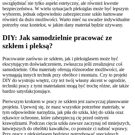
uwzględniać nie tylko aspekt estetyczny, ale również kwestie
bezpieczeństwa. W wielu sytuacjach pleksiglas może być lepszym
wyborem, jednak odpowiednio zabezpieczone szkło hartowane
również da dużo możliwości. Warto mieć na uwadze indywidualne
potrzeby oraz kontekst, w jakim dany materiał będzie używany.
DIY: Jak samodzielnie pracować ze
szkłem i pleksą?
Pracowanie zarówno ze szkłem, jak i pleksiglasem może być
ekscytującym doświadczeniem, zwłaszcza jeśli zrealizujesz coś
samodzielnie. Oba materiały oferują różnorodne możliwości, ale
wymagają innych technik przy obróbce i montażu. Czy to projekt
DIY do wystroju wnętrz, czy też twój własny akcent w ogrodzie,
techniki pracy z tymi materiałami mogą być trochę różne, ale także
bardzo satysfakcjonujące.
Pierwszym krokiem w pracy ze szkłem jest zazwyczaj planowanie
projektu. Upewnij się, że masz wszystkie potrzebne materiały, w
tym odpowiednie narzędzia, jak piła do szkła, klej do szkła oraz
rękawice ochronne, które zabezpieczą cię przed ostrymi
krawędziami. Podczas cięcia szkła zawsze zaczynaj od mniejszych,
łatwiejszych do obróbki kawałków, co pomoże ci nabrać wprawy.
Przy pracy z pleksiglasem będziesz potrzebować specjalnych