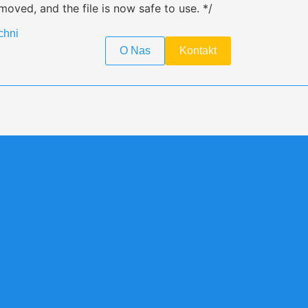
moved, and the file is now safe to use. */
chni
O Nas
Kontakt