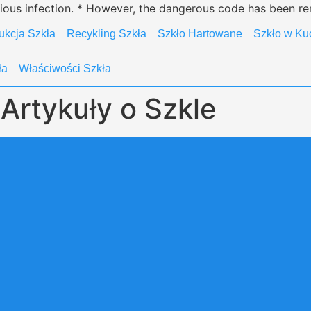
icious infection. * However, the dangerous code has been re
ukcja Szkła
Recykling Szkła
Szkło Hartowane
Szkło w Ku
ła
Właściwości Szkła
Artykuły o Szkle