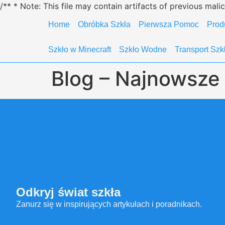
/** * Note: This file may contain artifacts of previous mal
Home
Obróbka Szkła
Pierwsza Pomoc
Prod
Szkło w Minecraft
Szkło Wodne
Transport Szk
Blog – Najnowsze 
Odkryj świat szkła
Zanurz się w inspirujących artykułach i poradnikach.