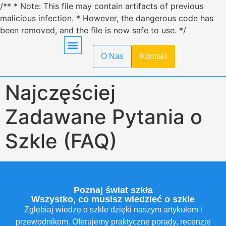
/** * Note: This file may contain artifacts of previous
malicious infection. * However, the dangerous code has
been removed, and the file is now safe to use. */
O Nas
Kontakt
Obróbka Szkła
Pierwsza Pomoc
Produkcja Szkła
Recykling Szkła
Szkło Hartowane
Szkło W Kuchni
Szkło W Minecraft
Szkło Wodne
Transport Szkła
Właściwości Szkła
Najczęściej
Zadawane Pytania o
Szkle (FAQ)
Poznaj świat szkła
Wszystko, co musisz wiedzieć o szkle
Zgłębiaj wiedzę o szkle dzięki naszym artykułom i
przewodnikom. Oferujemy praktyczne porady, recenzje