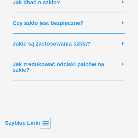
Jak dbać o szkło?
Czy szkło jest bezpieczne?
Jakie są zastosowania szkła?
Jak zredukować odciski palców na
szkle?
Szybkie Linki
Strona Główna
Blog – Najnowsze Artykuły O Szkle
O Nas – Misja Centrum Szkła
Najczęściej Zadawane Pytania O Szkle (FAQ)
Skontaktuj Się Z Nami – Centrum Szkła
Polityka Prywatności – Centrum Szkła